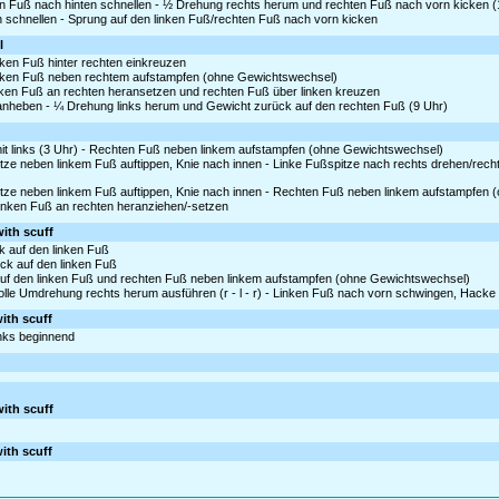
n Fuß nach hinten schnellen - ½ Drehung rechts herum und rechten Fuß nach vorn kicken (
n schnellen - Sprung auf den linken Fuß/rechten Fuß nach vorn kicken
l
inken Fuß hinter rechten einkreuzen
 Linken Fuß neben rechtem aufstampfen (ohne Gewichtswechsel)
nken Fuß an rechten heransetzen und rechten Fuß über linken kreuzen
as anheben - ¼ Drehung links herum und Gewicht zurück auf den rechten Fuß (9 Uhr)
it links (3 Uhr) - Rechten Fuß neben linkem aufstampfen (ohne Gewichtswechsel)
ze neben linkem Fuß auftippen, Knie nach innen - Linke Fußspitze nach rechts drehen/rech
tze neben linkem Fuß auftippen, Knie nach innen - Rechten Fuß neben linkem aufstampfen
 Linken Fuß an rechten heranziehen/-setzen
ith scuff
k auf den linken Fuß
ück auf den linken Fuß
 auf den linken Fuß und rechten Fuß neben linkem aufstampfen (ohne Gewichtswechsel)
 volle Umdrehung rechts herum ausführen (r - l - r) - Linken Fuß nach vorn schwingen, Hack
ith scuff
links beginnend
ith scuff
ith scuff