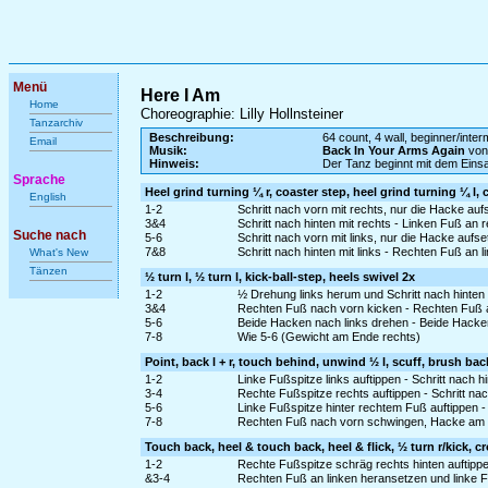
Menü
Here I Am
Home
Choreographie: Lilly Hollnsteiner
Tanzarchiv
Beschreibung:
64 count, 4 wall, beginner/inte
Email
Musik:
Back In Your Arms Again
von
Hinweis:
Der Tanz beginnt mit dem Ein
Sprache
Heel grind turning ¼ r, coaster step, heel grind turning ¼ l, 
English
1-2
Schritt nach vorn mit rechts, nur die Hacke auf
3&4
Schritt nach hinten mit rechts - Linken Fuß an 
Suche nach
5-6
Schritt nach vorn mit links, nur die Hacke aufs
7&8
Schritt nach hinten mit links - Rechten Fuß an l
What's New
Tänzen
½ turn l, ½ turn l, kick-ball-step, heels swivel 2x
1-2
½ Drehung links herum und Schritt nach hinten 
3&4
Rechten Fuß nach vorn kicken - Rechten Fuß an
5-6
Beide Hacken nach links drehen - Beide Hacke
7-8
Wie 5-6 (Gewicht am Ende rechts)
Point, back l + r, touch behind, unwind ½ l, scuff, brush bac
1-2
Linke Fußspitze links auftippen - Schritt nach hi
3-4
Rechte Fußspitze rechts auftippen - Schritt nac
5-6
Linke Fußspitze hinter rechtem Fuß auftippen -
7-8
Rechten Fuß nach vorn schwingen, Hacke am B
Touch back, heel & touch back, heel & flick, ½ turn r/kick, cr
1-2
Rechte Fußspitze schräg rechts hinten auftipp
&3-4
Rechten Fuß an linken heransetzen und linke Fu