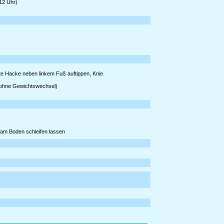
12 Uhr)
te Hacke neben linkem Fuß auftippen, Knie
 (ohne Gewichtswechsel)
e am Boden schleifen lassen