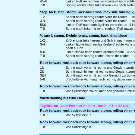
&5-6
Linken Fuß an rechten heransetzen und rechte
7-8
Sprung rechts über links/linken Fuß nach hinte
Step, lock, step, stomp, kick-ball-cross, rock side turning ¼ 
1-2
Schritt nach schräg rechts vorn mit rechts - L
3-4
Schritt nach schräg rechts vorn mit rechts -
5&6
Linken Fuß nach schräg links vorn kicken - Li
7-8
Schritt nach links mit links, rechten Fuß etw
½ turn l, stomp, Dwight steps, stomp, back, drag/close
1-2
½ Drehung links herum und Schritt nach vorn m
3-4
Linke Hacke nach rechts drehen/rechte Fußspit
nach außen
5-6
Linke Hacke nach rechts drehen/rechte Fußspi
7-8
Schritt nach schräg rechts hinten mit rechts -
Rock forward-rock back-rock forward-stomp, rolling vine r w
1&
Schritt nach vorn mit rechts und Gewicht zurüc
2&
Schritt nach hinten mit rechts und Gewicht zur
3&4
Schritt nach vorn mit rechts - Gewicht zurück
5-8
3 Schritte in Richtung nach rechts, dabei eine
Rock forward-rock back-rock forward-stomp, rolling vine l w
1-8
Wie Schrittfolge zuvor, aber spiegelbildlich mit 
Wiederholung bis zum Ende
Tag/Brücke
(nach Ende der 2. und 4. Runde - 6 Uhr/12 Uhr)
Rock forward-rock back-rock forward-stomp, rolling vine r w
1-8
Wie Schrittfolge 7
Rock forward-rock back-rock forward-stomp, rolling vine l w
1-8
Wie Schrittfolge 8