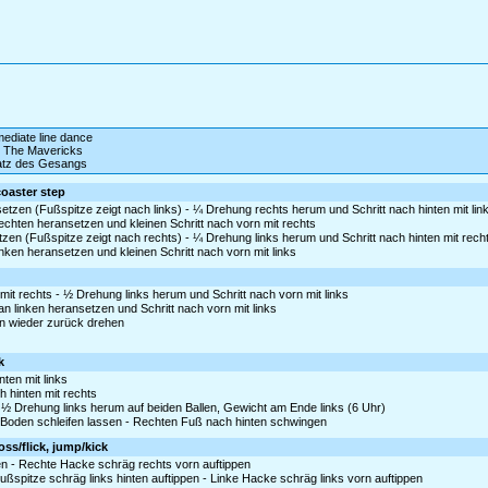
rmediate line dance
 The Mavericks
satz des Gesangs
coaster step
setzen (Fußspitze zeigt nach links) - ¼ Drehung rechts herum und Schritt nach hinten mit lin
rechten heransetzen und kleinen Schritt nach vorn mit rechts
etzen (Fußspitze zeigt nach rechts) - ¼ Drehung links herum und Schritt nach hinten mit rec
inken heransetzen und kleinen Schritt nach vorn mit links
mit rechts - ½ Drehung links herum und Schritt nach vorn mit links
 linken heransetzen und Schritt nach vorn mit links
n wieder zurück drehen
k
nten mit links
h hinten mit rechts
 ½ Drehung links herum auf beiden Ballen, Gewicht am Ende links (6 Uhr)
oden schleifen lassen - Rechten Fuß nach hinten schwingen
oss/flick, jump/kick
en - Rechte Hacke schräg rechts vorn auftippen
ßspitze schräg links hinten auftippen - Linke Hacke schräg links vorn auftippen