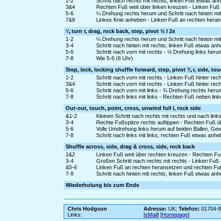
1-2
Schritt nach rechts mit rechts, linken Fuß etwas a
3&4
Rechten Fuß weit über linken kreuzen - Linken Fuß
5-6
¼ Drehung rechts herum und Schritt nach hinten mit 
7&8
Linkes Knie anheben - Linken Fuß an rechten heran
¼ turn r, drag, rock back, step, pivot ½ l 2x
1-2
¼ Drehung rechts herum und Schritt nach hinten mit
3-4
Schritt nach hinten mit rechts, linken Fuß etwas an
5-6
Schritt nach vorn mit rechts - ½ Drehung links heru
7-8
Wie 5-6 (6 Uhr)
Step, lock, locking shuffle forward, step, pivot ¾ r, side, to
1-2
Schritt nach vorn mit rechts - Linken Fuß hinter rec
3&4
Schritt nach vorn mit rechts - Linken Fuß hinter rec
5-6
Schritt nach vorn mit links - ¾ Drehung rechts heru
7-8
Schritt nach links mit links - Rechten Fuß neben lin
Out-out, touch, point, cross, unwind full l, rock side
&1-2
Kleinen Schritt nach rechts mit rechts und nach link
3-4
Rechte Fußspitze rechts auftippen - Rechten Fuß ü
5-6
Volle Umdrehung links herum auf beiden Ballen, Gew
7-8
Schritt nach links mit links, rechten Fuß etwas an
Shuffle across, side, drag & cross, side, rock back
1&2
Linken Fuß weit über rechten kreuzen - Rechten Fu
3-4
Großen Schritt nach rechts mit rechts - Linken Fuß
&5-6
Linken Fuß an rechten heransetzen und rechten Fuß ü
7-8
Schritt nach hinten mit rechts, linken Fuß etwas an
Wiederholung bis zum Ende
Chris Hodgson
Adresse:
UK;
Telefon:
01704-8
Links:
[
eMail
] [
Homepage
]