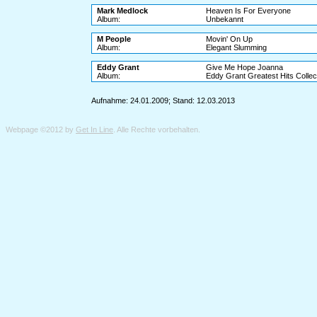
Mark Medlock
Heaven Is For Everyone
Album:
Unbekannt
M People
Movin' On Up
Album:
Elegant Slumming
Eddy Grant
Give Me Hope Joanna
Album:
Eddy Grant Greatest Hits Collec
Aufnahme: 24.01.2009; Stand: 12.03.2013
Webpage ©2012 by
Get In Line
. Alle Rechte vorbehalten.