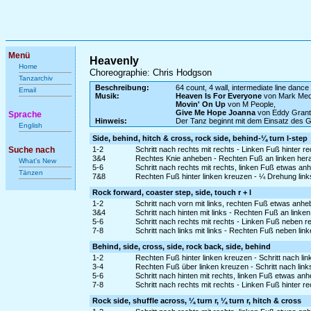
Menü
Heavenly
Home
Choreographie: Chris Hodgson
Tanzarchiv
Beschreibung:
64 count, 4 wall, intermediate line dance
Email
Musik:
Heaven Is For Everyone
von Mark Med
Movin' On Up
von M People,
Give Me Hope Joanna
von Eddy Grant
Sprache
Hinweis:
Der Tanz beginnt mit dem Einsatz des 
English
Side, behind, hitch & cross, rock side, behind-¼ turn l-step
Suche nach
1-2
Schritt nach rechts mit rechts - Linken Fuß hinter r
3&4
Rechtes Knie anheben - Rechten Fuß an linken her
What's New
5-6
Schritt nach rechts mit rechts, linken Fuß etwas a
Tänzen
7&8
Rechten Fuß hinter linken kreuzen - ¼ Drehung links 
Rock forward, coaster step, side, touch r + l
1-2
Schritt nach vorn mit links, rechten Fuß etwas anh
3&4
Schritt nach hinten mit links - Rechten Fuß an linke
5-6
Schritt nach rechts mit rechts - Linken Fuß neben r
7-8
Schritt nach links mit links - Rechten Fuß neben lin
Behind, side, cross, side, rock back, side, behind
1-2
Rechten Fuß hinter linken kreuzen - Schritt nach link
3-4
Rechten Fuß über linken kreuzen - Schritt nach links
5-6
Schritt nach hinten mit rechts, linken Fuß etwas an
7-8
Schritt nach rechts mit rechts - Linken Fuß hinter r
Rock side, shuffle across, ¼ turn r, ¼ turn r, hitch & cross