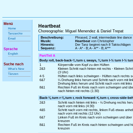
Menü
Heartbeat
Home
Choreographie: Miguel Menendez & Daniel Trepat
Tanzarchiv
Beschreibung:
Phrased, 2 wall, intermediate line dance
Email
Musik:
Heartbeat
von Christopher
Hinweis:
Der Tanz beginnt nach 8 Taktschlägen
Sequenz:
A - A* - B; A - A** - B; A***
Sprache
English
Part/Teil A
Body roll, back-back-¼ turn r, sways, ¼ turn l-½ turn l-½ turn
Suche nach
1
Körperrolle vom Kopf zu den Hüften
2&3
Kleinen Schritt nach hinten mit rechts - Kleinen Schr
What's New
(3 Uhr)
Tänzen
4-5
Hüften nach links schwingen - Hüften nach rechts 
6&7
¼ Drehung links herum und Schritt nach vorn mit lin
Drehung links herum und Schritt nach vorn mit links
8&1
Rechten Fuß im Kreis nach vorn schwingen und über 
nach hinten mit rechts (1:30)
Back-⅛ turn r-⅛ turn r, rock forward-⅝ turn r, cross-side-b
2&3
Schritt nach hinten mit links - ⅛ Drehung rechts he
nach vorn mit links (4:30)
4&5
Schritt nach vorn mit rechts, linken Fuß etwas anh
nach vorn mit rechts (12 Uhr)
6&7
Linken Fuß im Kreis nach vorn schwingen und über r
kreuzen
8&1
Rechten Fuß im Kreis nach hinten schwingen und hint
kreuzen