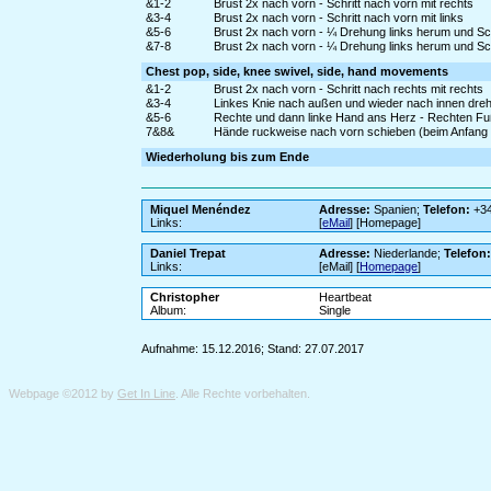
&1-2
Brust 2x nach vorn - Schritt nach vorn mit rechts
&3-4
Brust 2x nach vorn - Schritt nach vorn mit links
&5-6
Brust 2x nach vorn - ¼ Drehung links herum und Schr
&7-8
Brust 2x nach vorn - ¼ Drehung links herum und Schr
Chest pop, side, knee swivel, side, hand movements
&1-2
Brust 2x nach vorn - Schritt nach rechts mit rechts
&3-4
Linkes Knie nach außen und wieder nach innen drehen
&5-6
Rechte und dann linke Hand ans Herz - Rechten Fu
7&8&
Hände ruckweise nach vorn schieben (beim Anfang vo
Wiederholung bis zum Ende
Miquel Menéndez
Adresse:
Spanien;
Telefon:
+34
Links:
[
eMail
] [Homepage]
Daniel Trepat
Adresse:
Niederlande;
Telefon
Links:
[eMail] [
Homepage
]
Christopher
Heartbeat
Album:
Single
Aufnahme: 15.12.2016; Stand: 27.07.2017
Webpage ©2012 by
Get In Line
. Alle Rechte vorbehalten.