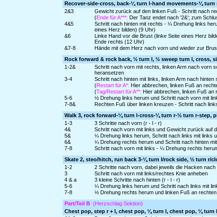
Recover-side-cross, back-¼ turn l-hand movements-¼ turn
2&3
Gewicht zurück auf den linken Fuß - Schritt nach re
(
Ende für A***:
Der Tanz endet nach '2&'; zum Schl
4&5
Schritt nach hinten mit rechts - ¼ Drehung links her
eines Herz bilden) (9 Uhr)
&6
Linke Hand vor die Brust (linke Seite eines Herz bi
Ende rechts (12 Uhr)
&7-8
Hände mit dem Herz nach vorn und wieder zur Brust (
Rock forward & rock back, ½ turn l, ½ sweep turn l, cross, si
1-2&
Schritt nach vorn mit rechts, linken Arm nach vorn
heransetzen
3-4
Schritt nach hinten mit links, linken Arm nach hint
(
Restart für A*:
Hier abbrechen, linken Fuß an rechte
(
Tag/Restart für A**:
Hier abbrechen, linken Fuß an r
5-6
½ Drehung links herum und Schritt nach vorn mit li
7-8&
Rechten Fuß über linken kreuzen - Schritt nach link
Walk 3, rock forward-¼ turn l-cross-¼ turn r-½ turn r-step, p
1-3
3 Schritte nach vorn (r - l - r)
4&
Schritt nach vorn mit links und Gewicht zurück auf
5&
¼ Drehung links herum, Schritt nach links mit links
6&
¼ Drehung rechts herum und Schritt nach hinten mit
7-8
Schritt nach vorn mit links - ¼ Drehung rechts heru
Skate 2, steo/hitch, run back 3-¼ turn l/rock side, ½ turn r/c
1-2
2 Schritte nach vorn, dabei jeweils die Hacken nach i
3
Schritt nach vorn mit links/rechtes Knie anheben
4 & a
3 kleine Schritte nach hinten (r - l - r)
5-6
¼ Drehung links herum und Schritt nach links mit li
7-8
½ Drehung rechts herum und linken Fuß an rechten 
Part/Teil B
(Herzschlag Sektion)
Chest pop, step r + l, chest pop, ¼ turn l, chest pop, ¼ turn 