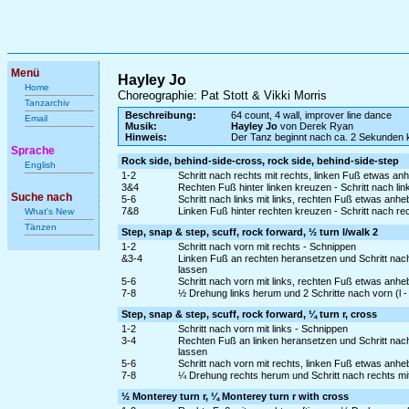
Menü
Hayley Jo
Home
Choreographie: Pat Stott & Vikki Morris
Tanzarchiv
Beschreibung:
64 count, 4 wall, improver line dance
Email
Musik:
Hayley Jo
von Derek Ryan
Hinweis:
Der Tanz beginnt nach ca. 2 Sekunden ku
Sprache
Rock side, behind-side-cross, rock side, behind-side-step
English
1-2
Schritt nach rechts mit rechts, linken Fuß etwas a
3&4
Rechten Fuß hinter linken kreuzen - Schritt nach lin
Suche nach
5-6
Schritt nach links mit links, rechten Fuß etwas an
7&8
Linken Fuß hinter rechten kreuzen - Schritt nach rec
What's New
Tänzen
Step, snap & step, scuff, rock forward, ½ turn l/walk 2
1-2
Schritt nach vorn mit rechts - Schnippen
&3-4
Linken Fuß an rechten heransetzen und Schritt nac
lassen
5-6
Schritt nach vorn mit links, rechten Fuß etwas anh
7-8
½ Drehung links herum und 2 Schritte nach vorn (l - 
Step, snap & step, scuff, rock forward, ¼ turn r, cross
1-2
Schritt nach vorn mit links - Schnippen
3-4
Rechten Fuß an linken heransetzen und Schritt nac
lassen
5-6
Schritt nach vorn mit rechts, linken Fuß etwas anh
7-8
¼ Drehung rechts herum und Schritt nach rechts mit
½ Monterey turn r, ¼ Monterey turn r with cross