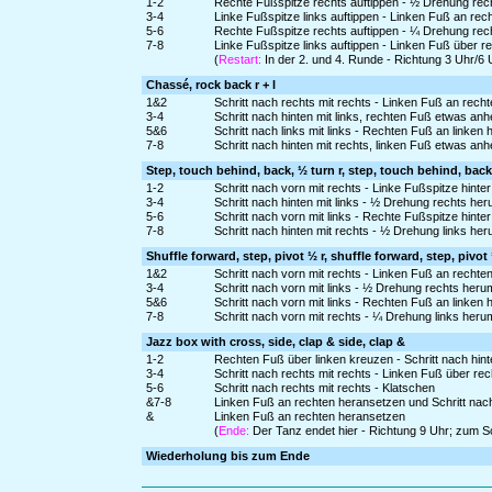
1-2
Rechte Fußspitze rechts auftippen - ½ Drehung rec
3-4
Linke Fußspitze links auftippen - Linken Fuß an re
5-6
Rechte Fußspitze rechts auftippen - ¼ Drehung rec
7-8
Linke Fußspitze links auftippen - Linken Fuß über 
(
Restart:
In der 2. und 4. Runde - Richtung 3 Uhr/6 
Chassé, rock back r + l
1&2
Schritt nach rechts mit rechts - Linken Fuß an rech
3-4
Schritt nach hinten mit links, rechten Fuß etwas a
5&6
Schritt nach links mit links - Rechten Fuß an linken 
7-8
Schritt nach hinten mit rechts, linken Fuß etwas an
Step, touch behind, back, ½ turn r, step, touch behind, back,
1-2
Schritt nach vorn mit rechts - Linke Fußspitze hinte
3-4
Schritt nach hinten mit links - ½ Drehung rechts her
5-6
Schritt nach vorn mit links - Rechte Fußspitze hinte
7-8
Schritt nach hinten mit rechts - ½ Drehung links her
Shuffle forward, step, pivot ½ r, shuffle forward, step, pivot 
1&2
Schritt nach vorn mit rechts - Linken Fuß an rechte
3-4
Schritt nach vorn mit links - ½ Drehung rechts her
5&6
Schritt nach vorn mit links - Rechten Fuß an linken 
7-8
Schritt nach vorn mit rechts - ¼ Drehung links heru
Jazz box with cross, side, clap & side, clap &
1-2
Rechten Fuß über linken kreuzen - Schritt nach hinte
3-4
Schritt nach rechts mit rechts - Linken Fuß über re
5-6
Schritt nach rechts mit rechts - Klatschen
&7-8
Linken Fuß an rechten heransetzen und Schritt nach
&
Linken Fuß an rechten heransetzen
(
Ende:
Der Tanz endet hier - Richtung 9 Uhr; zum Sc
Wiederholung bis zum Ende