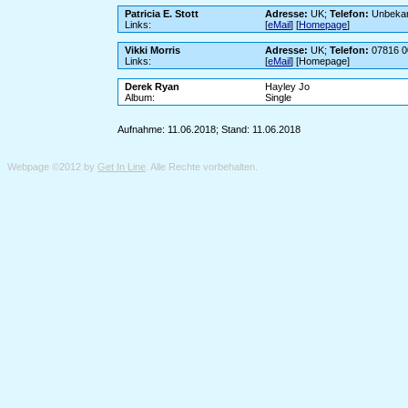
Patricia E. Stott
Adresse:
UK;
Telefon:
Unbeka
Links:
[
eMail
] [
Homepage
]
Vikki Morris
Adresse:
UK;
Telefon:
07816 0
Links:
[
eMail
] [Homepage]
Derek Ryan
Hayley Jo
Album:
Single
Aufnahme: 11.06.2018; Stand: 11.06.2018
Webpage ©2012 by
Get In Line
. Alle Rechte vorbehalten.