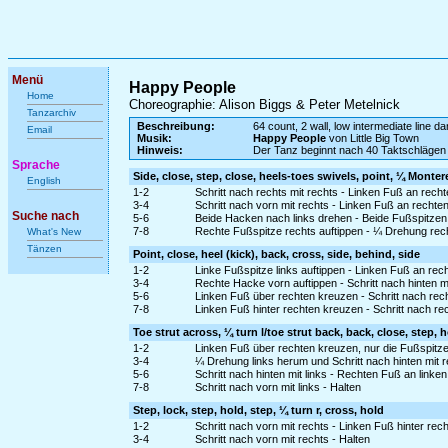
Menü
Happy People
Home
Choreographie: Alison Biggs & Peter Metelnick
Tanzarchiv
Beschreibung:
64 count, 2 wall, low intermediate line d
Email
Musik:
Happy People
von Little Big Town
Hinweis:
Der Tanz beginnt nach 40 Taktschlägen a
Sprache
Side, close, step, close, heels-toes swivels, point, ¼ Monter
English
1-2
Schritt nach rechts mit rechts - Linken Fuß an rech
3-4
Schritt nach vorn mit rechts - Linken Fuß an recht
Suche nach
5-6
Beide Hacken nach links drehen - Beide Fußspitzen
7-8
Rechte Fußspitze rechts auftippen - ¼ Drehung rec
What's New
Tänzen
Point, close, heel (kick), back, cross, side, behind, side
1-2
Linke Fußspitze links auftippen - Linken Fuß an re
3-4
Rechte Hacke vorn auftippen - Schritt nach hinten m
5-6
Linken Fuß über rechten kreuzen - Schritt nach rech
7-8
Linken Fuß hinter rechten kreuzen - Schritt nach rec
Toe strut across, ¼ turn l/toe strut back, back, close, step, h
1-2
Linken Fuß über rechten kreuzen, nur die Fußspitz
3-4
¼ Drehung links herum und Schritt nach hinten mit 
5-6
Schritt nach hinten mit links - Rechten Fuß an linke
7-8
Schritt nach vorn mit links - Halten
Step, lock, step, hold, step, ¼ turn r, cross, hold
1-2
Schritt nach vorn mit rechts - Linken Fuß hinter rec
3-4
Schritt nach vorn mit rechts - Halten