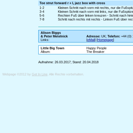
Toe strut forward r + l, jazz box with cross
1-2
Kleinen Schritt nach vorn mit rechts, nur die Fußs
3-4
Kleinen Schritt nach vorn mit links, nur die Fußspi
5-6
Rechten Fuß über linken kreuzen - Schritt nach hinte
7-8
Schritt nach rechts mit rechts - Linken Fuß über re
Alison Biggs
& Peter Metelnick
Adresse:
UK;
Telefon:
+44 (0)
Links:
[
eMail
] [
Homepage
]
Little Big Town
Happy People
Album:
The Breaker
Aufnahme: 26.03.2017; Stand: 20.04.2018
Webpage ©2012 by
Get In Line
. Alle Rechte vorbehalten.