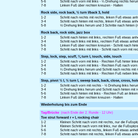
5-6
Schritt nach vorn mit links - ¼ Drehung rechts heru
7-8
Linken Fuß über rechten kreuzen - Halten
Rock side, rock back, ½ turn l/back 3, hold
1-2
Schritt nach rechts mit rechts, linken Fuß etwas a
3-4
Schritt nach hinten mit rechts, linken Fuß etwas an
5-8
½ Drehung links herum und 3 Schritte nach hinten (r -
Rock back, rock side, jazz box
1-2
Schritt nach hinten mit links, rechten Fuß etwas a
3-4
Schritt nach links mit links, rechten Fuß etwas an
5-6
Linken Fuß über rechten kreuzen - Schritt nach hint
7-8
Schritt nach links mit links - Schritt nach vorn mit re
Step, lock, step, scuff, ¼ turn l, touch, side, touch
1-2
Schritt nach vorn mit links - Rechten Fuß hinter lin
3-4
Schritt nach vorn mit links - Rechten Fuß nach vo
5-6
¼ Drehung links herum und Schritt nach rechts mit 
7-8
Schritt nach links mit links - Rechten Fuß neben lin
Step, pivot ½ l, ½ turn l, sweep back, back, close, cross, hol
1-2
Schritt nach vorn mit rechts - ½ Drehung links heru
3-4
½ Drehung links herum und Schritt nach hinten mit 
5-6
Schritt nach hinten mit links - Rechten Fuß an linke
7-8
Linken Fuß über rechten kreuzen - Halten
Wiederholung bis zum Ende
Tag/Brücke
(nach Ende der 2. Runde - 12 Uhr)
Toe strut forward r + l, rocking chair
1-2
Kleinen Schritt nach vorn mit rechts, nur die Fußs
3-4
Kleinen Schritt nach vorn mit links, nur die Fußspi
5-6
Schritt nach vorn mit rechts, linken Fuß etwas anh
7-8
Schritt nach hinten mit rechts, linken Fuß etwas an