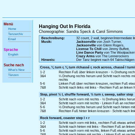
Menü
Hanging Out In Florida
Home
Choreographie: Sandra Speck & Carol Simmons
Tanzarchiv
Beschreibung:
32 count, 2 wall, beginner/intermediate l
Email
Musik:
Jacksonville
von Josh Turner,
Jacksonville
von Glenn Rogers,
License To Chill
von Jimmy Buffett,
Sprache
Line Dance Party
von The Woolpacker
English
Crazy Arms
von The Lennerockers
Hinweis:
Der Tanz beginnt nach 64 Taktschlägen
Suche nach
Cross, ¼ turn r, ¼ turn r/chassé r, rock across, chassé l turn
What's New
1-2
Rechten Fuß über linken kreuzen - ¼ Drehung rechts
Tänzen
3&4
¼ Drehung rechts herum und Schritt nach rechts mit
rechts
5-6
Linken Fuß über rechten kreuzen, rechten Fuß etw
7&8
Schritt nach links mit links - Rechten Fuß an linken
Step, pivot ½ l, shuffle forward, ½ turn r, sweep, sailor step
1-2
Schritt nach vorn mit rechts - ½ Drehung links heru
3&4
Schritt nach vorn mit rechts - Linken Fuß an rechte
5-6
½ Drehung rechts herum und Schritt nach hinten mit
7&8
Rechten Fuß hinter linken kreuzen - Schritt nach li
Rock forward, coaster step l + r
1-2
Schritt nach vorn mit links, rechten Fuß etwas anh
3&4
Schritt nach hinten mit links - Rechten Fuß an linke
5-6
Schritt nach vorn mit rechts, linken Fuß etwas anh
7&8
Schritt nach hinten mit rechts - Linken Fuß an recht