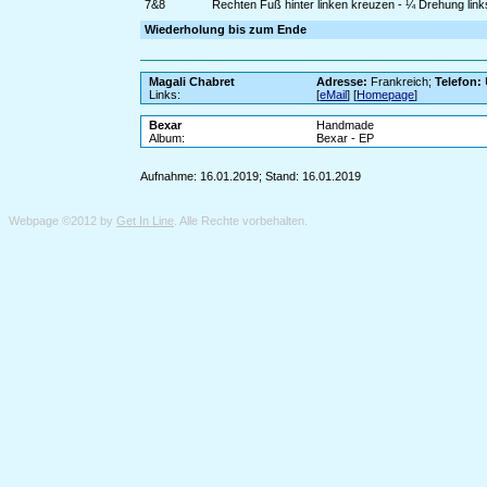
7&8
Rechten Fuß hinter linken kreuzen - ¼ Drehung links 
Wiederholung bis zum Ende
Magali Chabret
Adresse:
Frankreich;
Telefon:
Links:
[
eMail
] [
Homepage
]
Bexar
Handmade
Album:
Bexar - EP
Aufnahme: 16.01.2019; Stand: 16.01.2019
Webpage ©2012 by
Get In Line
. Alle Rechte vorbehalten.