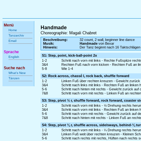
Menü
Handmade
Home
Choreographie: Magali Chabret
Tanzarchiv
Beschreibung:
32 count, 2 wall, beginner line dance
Email
Musik:
Handmade
von Bexar
Hinweis:
Der Tanz beginnt nach 16 Taktschlägen
Sprache
S1: Step, point, kick-ball-point 2x
English
1-2
Schritt nach vorn mit links - Rechte Fußspitze recht
3&4
Rechten Fuß nach vorn kicken - Rechten Fuß an link
Suche nach
5-8
Wie 1-4
What's New
S2: Rock across, chassé l, rock back, shuffle forward
Tänzen
1-2
Linken Fuß über rechten kreuzen - Gewicht zurück
3&4
Schritt nach links mit links - Rechten Fuß an linken 
5-6
Schritt nach hinten mit rechts - Gewicht zurück auf 
7&8
Schritt nach vorn mit rechts - Linken Fuß an rechte
S3: Step, pivot ½ r, shuffle forward, rock forward, coaster s
1-2
Schritt nach vorn mit links - ½ Drehung rechts heru
3&4
Schritt nach vorn mit links - Rechten Fuß an linken 
5-6
Schritt nach vorn mit rechts - Gewicht zurück auf d
7&8
Schritt nach hinten mit rechts - Linken Fuß an recht
S4: Step, pivot ¼ r, shuffle across, side/sways, behind-¼ tur
1-2
Schritt nach vorn mit links - ¼ Drehung rechts heru
3&4
Linken Fuß weit über rechten kreuzen - Kleinen Schr
5-6
Schritt nach rechts mit rechts, Hüften nach rechts 