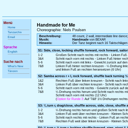
Menü
Handmade for Me
Home
Choreographie: Niels Poulsen
Tanzarchiv
Beschreibung:
48 count, 2 wall, intermediate line dance;
Email
Musik:
Handmade
von BEXAR
Hinweis:
Der Tanz beginnt nach 16 Taktschlägen
Sprache
S1: Side, close, locking shuffle forward, rock forward, sailor
English
1-2
Großen Schritt nach rechts mit rechts - Linken Fuß
3&4
Schritt nach vorn mit rechts - Linken Fuß hinter rec
Suche nach
5-6
Schritt nach vorn mit links - Gewicht zurück auf de
7&8
Linken Fuß hinter rechten kreuzen - ¼ Drehung link
What's New
und linken Fuß an rechten heransetzen (6 Uhr)
Tänzen
S2: Samba across r + l, rock forward, shuffle back turning ½
1&2
Rechten Fuß über linken kreuzen - Schritt nach lin
3&4
Linken Fuß über rechten kreuzen - Schritt nach rec
5-6
Schritt nach vorn mit rechts - Gewicht zurück auf d
7&8
¼ Drehung rechts herum und Schritt nach rechts mi
Schritt nach vorn mit rechts (12 Uhr)
(
Option für Runde 3:
Auf '7&8' 1½ Drehungen rechts 
S3: ¼ turn r, drag/close, shuffle across, side, close, shuffle
1-2
¼ Drehung rechts herum und großen Schritt nach lin
3&4
Linken Fuß weit über rechten kreuzen - Kleinen Schr
5-6
Schritt nach rechts mit rechts - Linken Fuß an rech
7&8
Rechten Fuß weit über linken kreuzen - Kleinen Schri
S4: ¼ turn r, ½ turn r, locking shuffle forward, step, pivot ⅜ l