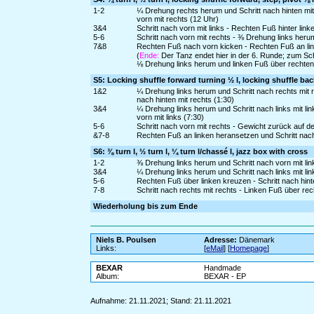
1-2
¼ Drehung rechts herum und Schritt nach hinten mi
vorn mit rechts (12 Uhr)
3&4
Schritt nach vorn mit links - Rechten Fuß hinter link
5-6
Schritt nach vorn mit rechts - ⅜ Drehung links heru
7&8
Rechten Fuß nach vorn kicken - Rechten Fuß an link
(
Ende:
Der Tanz endet hier in der 6. Runde; zum Sc
⅛ Drehung links herum und linken Fuß über rechten
S5: Locking shuffle forward turning ½ l, locking shuffle bac
1&2
¼ Drehung links herum und Schritt nach rechts mit 
nach hinten mit rechts (1:30)
3&4
¼ Drehung links herum und Schritt nach links mit li
vorn mit links (7:30)
5-6
Schritt nach vorn mit rechts - Gewicht zurück auf d
&7-8
Rechten Fuß an linken heransetzen und Schritt nach
S6: ⅜ turn l, ½ turn l, ¼ turn l/chassé l, jazz box with cross
1-2
⅜ Drehung links herum und Schritt nach vorn mit lin
3&4
¼ Drehung links herum und Schritt nach links mit lin
5-6
Rechten Fuß über linken kreuzen - Schritt nach hinte
7-8
Schritt nach rechts mit rechts - Linken Fuß über re
Wiederholung bis zum Ende
Niels B. Poulsen
Adresse:
Dänemark
Links:
[
eMail
] [
Homepage
]
BEXAR
Handmade
Album:
BEXAR - EP
Aufnahme: 21.11.2021; Stand: 21.11.2021