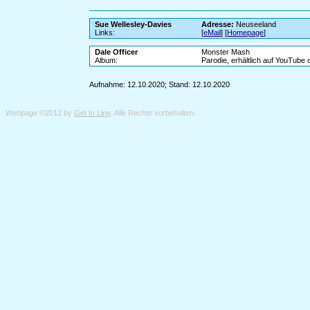
Sue Wellesley-Davies
Adresse:
Neuseeland
Links:
[
eMail
] [
Homepage
]
Dale Officer
Monster Mash
Album:
Parodie, erhältlich auf YouTube
Aufnahme: 12.10.2020; Stand: 12.10.2020
Webpage ©2012 by
Get In Line
. Alle Rechte vorbehalten.