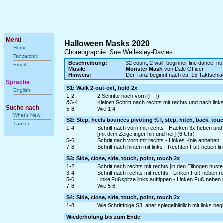
Menü
Halloween Masks 2020
Home
Choreographie: Sue Wellesley-Davies
Tanzarchiv
Beschreibung:
32 count, 2 wall, beginner line dance; no
Email
Musik:
Monster Mash
von Dale Officer
Hinweis:
Der Tanz beginnt nach ca. 15 Taktschl
Sprache
S1: Walk 2-out-out, hold 2x
English
1-2
2 Schritte nach vorn (r - l)
&3-4
Kleinen Schritt nach rechts mit rechts und nach links 
Suche nach
5-8
Wie 1-4
What's New
S2: Step, heels bounces pivoting ½ l, step, hitch, back, tou
Tänzen
1-4
Schritt nach vorn mit rechts - Hacken 3x heben und
[mit dem Zeigefinger hin und her] (6 Uhr)
5-6
Schritt nach vorn mit rechts - Linkes Knie anheben
7-8
Schritt nach hinten mit links - Rechten Fuß neben li
S3: Side, close, side, touch, point, touch 2x
1-2
Schritt nach rechts mit rechts [in den Ellbogen hus
3-4
Schritt nach rechts mit rechts - Linken Fuß neben r
5-6
Linke Fußspitze links auftippen - Linken Fuß nebe
7-8
Wie 5-6
S4: Side, close, side, touch, point, touch 2x
1-8
Wie Schrittfolge S3, aber spiegelbildlich mit links be
Wiederholung bis zum Ende