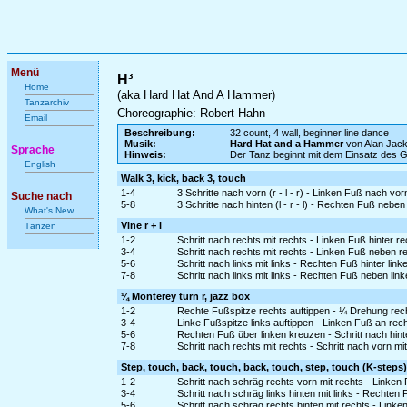
Menü
H³
Home
(aka Hard Hat And A Hammer)
Tanzarchiv
Choreographie: Robert Hahn
Email
Beschreibung:
32 count, 4 wall, beginner line dance
Musik:
Hard Hat and a Hammer
von Alan Jac
Sprache
Hinweis:
Der Tanz beginnt mit dem Einsatz des 
English
Walk 3, kick, back 3, touch
1-4
3 Schritte nach vorn (r - l - r) - Linken Fuß nach vo
Suche nach
5-8
3 Schritte nach hinten (l - r - l) - Rechten Fuß neben
What's New
Vine r + l
Tänzen
1-2
Schritt nach rechts mit rechts - Linken Fuß hinter r
3-4
Schritt nach rechts mit rechts - Linken Fuß neben r
5-6
Schritt nach links mit links - Rechten Fuß hinter lin
7-8
Schritt nach links mit links - Rechten Fuß neben lin
¼ Monterey turn r, jazz box
1-2
Rechte Fußspitze rechts auftippen - ¼ Drehung rec
3-4
Linke Fußspitze links auftippen - Linken Fuß an re
5-6
Rechten Fuß über linken kreuzen - Schritt nach hinte
7-8
Schritt nach rechts mit rechts - Schritt nach vorn mit
Step, touch, back, touch, back, touch, step, touch (K-steps)
1-2
Schritt nach schräg rechts vorn mit rechts - Linke
3-4
Schritt nach schräg links hinten mit links - Rechten
5-6
Schritt nach schräg rechts hinten mit rechts - Link