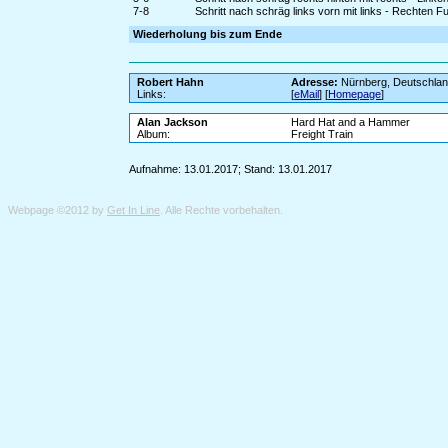
7-8
Schritt nach schräg links vorn mit links - Rechten F
Wiederholung bis zum Ende
Robert Hahn
Adresse:
Nürnberg, Deutschla
Links:
[
eMail
] [
Homepage
]
Alan Jackson
Hard Hat and a Hammer
Album:
Freight Train
Aufnahme: 13.01.2017; Stand: 13.01.2017
Webpage ©2012 by
Get In Line
. Alle Rechte vorbehalten.