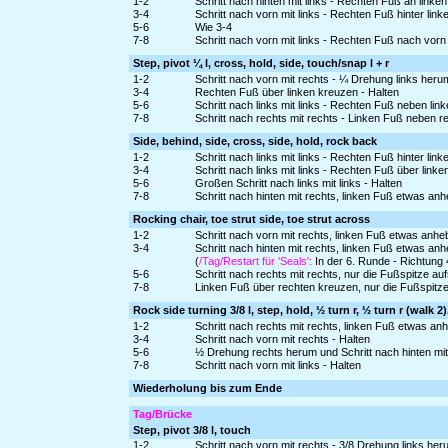
1-2
Schritt nach hinten mit links - Rechten Fuß an linke
3-4
Schritt nach vorn mit links - Rechten Fuß hinter lin
5-6
Wie 3-4
7-8
Schritt nach vorn mit links - Rechten Fuß nach vor
Step, pivot ¼ l, cross, hold, side, touch/snap l + r
1-2
Schritt nach vorn mit rechts - ¼ Drehung links heru
3-4
Rechten Fuß über linken kreuzen - Halten
5-6
Schritt nach links mit links - Rechten Fuß neben li
7-8
Schritt nach rechts mit rechts - Linken Fuß neben 
Side, behind, side, cross, side, hold, rock back
1-2
Schritt nach links mit links - Rechten Fuß hinter lin
3-4
Schritt nach links mit links - Rechten Fuß über link
5-6
Großen Schritt nach links mit links - Halten
7-8
Schritt nach hinten mit rechts, linken Fuß etwas a
Rocking chair, toe strut side, toe strut across
1-2
Schritt nach vorn mit rechts, linken Fuß etwas anh
3-4
Schritt nach hinten mit rechts, linken Fuß etwas an
(
/Tag/Restart für 'Seals':
In der 6. Runde - Richtung 
5-6
Schritt nach rechts mit rechts, nur die Fußspitze 
7-8
Linken Fuß über rechten kreuzen, nur die Fußspitz
Rock side turning 3/8 l, step, hold, ½ turn r, ½ turn r (walk 2)
1-2
Schritt nach rechts mit rechts, linken Fuß etwas a
3-4
Schritt nach vorn mit rechts - Halten
5-6
½ Drehung rechts herum und Schritt nach hinten mit
7-8
Schritt nach vorn mit links - Halten
Wiederholung bis zum Ende
Tag/Brücke
Step, pivot 3/8 l, touch
1-2
Schritt nach vorn mit rechts - 3/8 Drehung links he