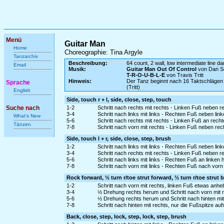
Menü
Guitar Man
Home
Choreographie: Tina Argyle
Tanzarchiv
Beschreibung:
64 count, 2 wall, low intermediate line d
Email
Musik:
Guitar Man Out Of Control
von Dan Se
T-R-O-U-B-L-E
von Travis Tritt
Hinweis:
Der Tanz beginnt nach 16 Taktschlägen
Sprache
(Tritt)
English
Side, touch r + l, side, close, step, touch
Suche nach
1-2
Schritt nach rechts mit rechts - Linken Fuß neben r
3-4
Schritt nach links mit links - Rechten Fuß neben lin
What's New
5-6
Schritt nach rechts mit rechts - Linken Fuß an rech
Tänzen
7-8
Schritt nach vorn mit rechts - Linken Fuß neben rec
Side, touch l + r, side, close, step, brush
1-2
Schritt nach links mit links - Rechten Fuß neben lin
3-4
Schritt nach rechts mit rechts - Linken Fuß neben r
5-6
Schritt nach links mit links - Rechten Fuß an linken
7-8
Schritt nach vorn mit links - Rechten Fuß nach vor
Rock forward, ½ turn r/toe strut forward, ½ turn r/toe strut ba
1-2
Schritt nach vorn mit rechts, linken Fuß etwas anh
3-4
½ Drehung rechts herum und Schritt nach vorn mit 
5-6
½ Drehung rechts herum und Schritt nach hinten mit
7-8
Schritt nach hinten mit rechts, nur die Fußspitze 
Back, close, step, lock, step, lock, step, brush