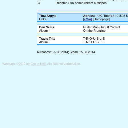
3
Rechten Fuß neben linkem auftippen
Tina Argyle
Adresse:
UK;
Telefon:
01508 5
Links:
[
eMail
] [Homepage]
Dan Seals
Guitar Man Out Of Control
Album:
On the Frontline
Travis Tritt
T-R-O-U-B-L-E
Album:
T-R-O-U-B-L-E
Aufnahme: 25.08.2014; Stand: 25.08.2014
Webpage ©2012 by
Get In Line
. Alle Rechte vorbehalten.