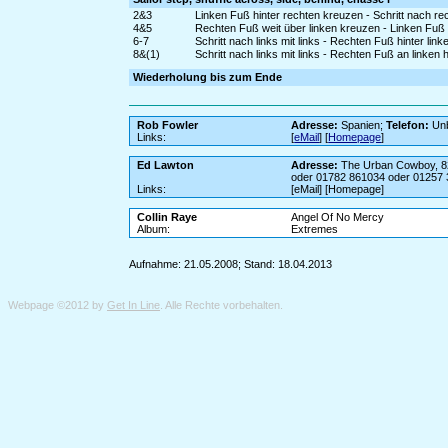
2&3
Linken Fuß hinter rechten kreuzen - Schritt nach re
4&5
Rechten Fuß weit über linken kreuzen - Linken Fuß
6-7
Schritt nach links mit links - Rechten Fuß hinter lin
8&(1)
Schritt nach links mit links - Rechten Fuß an linken 
Wiederholung bis zum Ende
Rob Fowler
Adresse:
Spanien;
Telefon:
Unb
Links:
[
eMail
] [
Homepage
]
Ed Lawton
Adresse:
The Urban Cowboy, 82
oder 01782 861034 oder 01257
Links:
[eMail] [Homepage]
Collin Raye
Angel Of No Mercy
Album:
Extremes
Aufnahme: 21.05.2008; Stand: 18.04.2013
Webpage ©2012 by
Get In Line
. Alle Rechte vorbehalten.