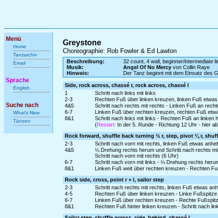
Menü
Greystone
Home
Choreographie: Rob Fowler & Ed Lawton
Tanzarchiv
Beschreibung:
32 count, 4 wall, beginner/intermediate l
Email
Musik:
Angel Of No Mercy
von Collin Raye
Hinweis:
Der Tanz beginnt mit dem Einsatz des 
Sprache
Side, rock across, chassé r, rock across, chassé l
English
1
Schritt nach links mit links
2-3
Rechten Fuß über linken kreuzen, linken Fuß etwas
Suche nach
4&5
Schritt nach rechts mit rechts - Linken Fuß an rech
6-7
Linken Fuß über rechten kreuzen, rechten Fuß etw
What's New
8&1
Schritt nach links mit links - Rechten Fuß an linken 
Tänzen
(
Restart:
In der 5. Runde - Richtung 12 Uhr - hier a
Rock forward, shuffle back turning ½ r, step, pivot ¼ r, shuf
2-3
Schritt nach vorn mit rechts, linken Fuß etwas anh
4&5
¼ Drehung rechts herum und Schritt nach rechts mi
Schritt nach vorn mit rechts (6 Uhr)
6-7
Schritt nach vorn mit links - ¼ Drehung rechts heru
8&1
Linken Fuß weit über rechten kreuzen - Rechten Fu
Rock side, cross, point r + l, sailor step
2-3
Schritt nach rechts mit rechts, linken Fuß etwas a
4-5
Rechten Fuß über linken kreuzen - Linke Fußspitze 
6-7
Linken Fuß über rechten kreuzen - Rechte Fußspitz
8&1
Rechten Fuß hinter linken kreuzen - Schritt nach li
Sailor step, shuffle across, side, behind, chassé l