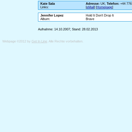
Kate Sala
Adresse:
UK;
Telefon:
+44 776
Links:
[
eMail
] [
Homepage
]
Jennifer Lopez
Hold It Don't Drop It
Album:
Brave
Aufnahme: 14.10.2007; Stand: 28.02.2013
Webpage ©2012 by
Get In Line
. Alle Rechte vorbehalten.