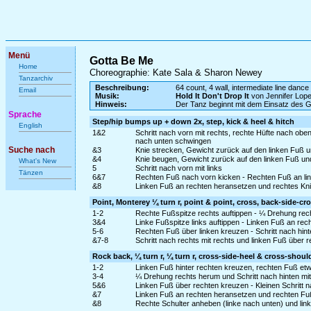
Menü
Gotta Be Me
Home
Choreographie: Kate Sala & Sharon Newey
Tanzarchiv
Beschreibung:
64 count, 4 wall, intermediate line dance
Email
Musik:
Hold It Don't Drop It
von Jennifer Lop
Hinweis:
Der Tanz beginnt mit dem Einsatz des 
Sprache
Step/hip bumps up + down 2x, step, kick & heel & hitch
English
1&2
Schritt nach vorn mit rechts, rechte Hüfte nach ob
nach unten schwingen
Suche nach
&3
Knie strecken, Gewicht zurück auf den linken Fuß 
&4
Knie beugen, Gewicht zurück auf den linken Fuß un
What's New
5
Schritt nach vorn mit links
Tänzen
6&7
Rechten Fuß nach vorn kicken - Rechten Fuß an lin
&8
Linken Fuß an rechten heransetzen und rechtes Kn
Point, Monterey ¼ turn r, point & point, cross, back-side-cro
1-2
Rechte Fußspitze rechts auftippen - ¼ Drehung rec
3&4
Linke Fußspitze links auftippen - Linken Fuß an re
5-6
Rechten Fuß über linken kreuzen - Schritt nach hinte
&7-8
Schritt nach rechts mit rechts und linken Fuß über r
Rock back, ¼ turn r, ¼ turn r, cross-side-heel & cross-should
1-2
Linken Fuß hinter rechten kreuzen, rechten Fuß et
3-4
¼ Drehung rechts herum und Schritt nach hinten mit 
5&6
Linken Fuß über rechten kreuzen - Kleinen Schritt n
&7
Linken Fuß an rechten heransetzen und rechten Fu
&8
Rechte Schulter anheben (linke nach unten) und lin