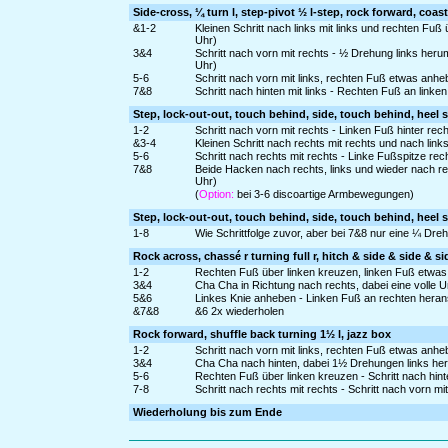
Side-cross, ¼ turn l, step-pivot ½ l-step, rock forward, coas
&1-2
Kleinen Schritt nach links mit links und rechten Fuß
Uhr)
3&4
Schritt nach vorn mit rechts - ½ Drehung links heru
Uhr)
5-6
Schritt nach vorn mit links, rechten Fuß etwas anh
7&8
Schritt nach hinten mit links - Rechten Fuß an linke
Step, lock-out-out, touch behind, side, touch behind, heel s
1-2
Schritt nach vorn mit rechts - Linken Fuß hinter rec
&3-4
Kleinen Schritt nach rechts mit rechts und nach links
5-6
Schritt nach rechts mit rechts - Linke Fußspitze rec
7&8
Beide Hacken nach rechts, links und wieder nach r
Uhr)
(
Option:
bei 3-6 discoartige Armbewegungen)
Step, lock-out-out, touch behind, side, touch behind, heel s
1-8
Wie Schrittfolge zuvor, aber bei 7&8 nur eine ¼ Dre
Rock across, chassé r turning full r, hitch & side & side & si
1-2
Rechten Fuß über linken kreuzen, linken Fuß etwas
3&4
Cha Cha in Richtung nach rechts, dabei eine volle
5&6
Linkes Knie anheben - Linken Fuß an rechten herans
&7&8
&6 2x wiederholen
Rock forward, shuffle back turning 1½ l, jazz box
1-2
Schritt nach vorn mit links, rechten Fuß etwas anh
3&4
Cha Cha nach hinten, dabei 1½ Drehungen links he
5-6
Rechten Fuß über linken kreuzen - Schritt nach hinte
7-8
Schritt nach rechts mit rechts - Schritt nach vorn mit
Wiederholung bis zum Ende