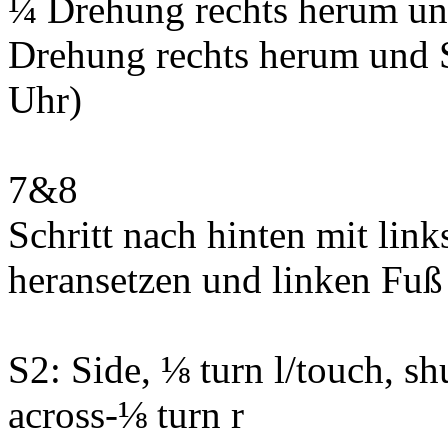
¼ Drehung rechts herum und 
Drehung rechts herum und Sc
Uhr)
7&8
Schritt nach hinten mit lin
heransetzen und linken Fuß
S2: Side, ⅛ turn l/touch, sh
across-⅛ turn r