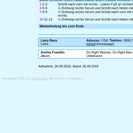
1
-2-3
Schritt nach vorn mit rechts - Linken Fuß an rechten 
4
-5-6
¼ Drehung rechts herum und Schritt nach hinten mit l
7
-8-9
¼ Drehung rechts herum und Schritt nach vorn mit re
rechts
10
-11-12
¼ Drehung rechts herum und Schritt nach hinten mit l
Wiederholung bis zum Ende
Larry Bass
Adresse:
USA;
Telefon:
(904) 
Links:
[
eMail
] [Homepage]
Aretha Franklin
Do Right Woman, Do Right Man
Album:
Unbekannt
Aufnahme: 26.09.2016; Stand: 26.09.2016
Webpage ©2012 by
Get In Line
. Alle Rechte vorbehalten.