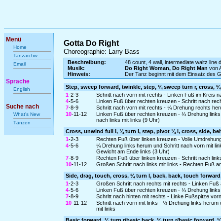
Menü
Gotta Do Right
Home
Choreographie: Larry Bass
Tanzarchiv
Beschreibung:
48 count, 4 wall, intermediate waltz line
Email
Musik:
Do Right Woman, Do Right Man
von A
Hinweis:
Der Tanz beginnt mit dem Einsatz des 
Sprache
Step, sweep forward, twinkle, step, ¼ sweep turn r, cross, ¼ t
English
1
-2-3
Schritt nach vorn mit rechts - Linken Fuß im Kreis
4
-5-6
Linken Fuß über rechten kreuzen - Schritt nach rechts
Suche nach
7
-8-9
Schritt nach vorn mit rechts - ¼ Drehung rechts he
10
-11-12
Linken Fuß über rechten kreuzen - ¼ Drehung links 
What's New
nach links mit links (9 Uhr)
Tänzen
Cross, unwind full l, ¼ turn l, step, pivot ¼ l, cross, side, b
1
-2-3
Rechten Fuß über linken kreuzen - Volle Umdrehung 
4
-5-6
¼ Drehung links herum und Schritt nach vorn mit link
Gewicht am Ende links (3 Uhr)
7
-8-9
Rechten Fuß über linken kreuzen - Schritt nach links
10
-11-12
Großen Schritt nach links mit links - Rechten Fuß 
Side, drag, touch, cross, ¼ turn l, back, back, touch forward, 
1
-2-3
Großen Schritt nach rechts mit rechts - Linken Fuß
4
-5-6
Linken Fuß über rechten kreuzen - ¼ Drehung links he
7
-8-9
Schritt nach hinten mit rechts - Linke Fußspitze vorn
10
-11-12
Schritt nach vorn mit links - ½ Drehung links herum 
mit links
Basic forward, ¼ turn r/basic back, ¼ turn r/basic forward, ¼