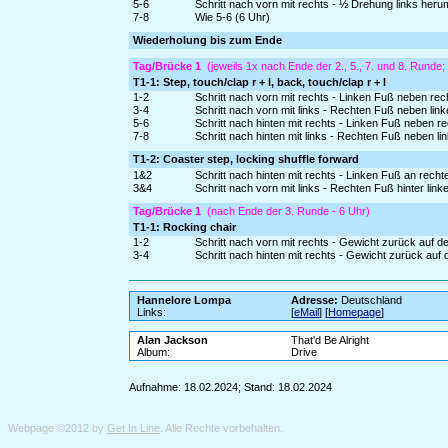
5-6
Schritt nach vorn mit rechts - ½ Drehung links heru
7-8
Wie 5-6 (6 Uhr)
Wiederholung bis zum Ende
Tag/Brücke 1
(jeweils 1x nach Ende der 2., 5., 7. und 8. Runde
T1-1: Step, touch/clap r + l, back, touch/clap r + l
1-2
Schritt nach vorn mit rechts - Linken Fuß neben rec
3-4
Schritt nach vorn mit links - Rechten Fuß neben lin
5-6
Schritt nach hinten mit rechts - Linken Fuß neben r
7-8
Schritt nach hinten mit links - Rechten Fuß neben li
T1-2: Coaster step, locking shuffle forward
1&2
Schritt nach hinten mit rechts - Linken Fuß an recht
3&4
Schritt nach vorn mit links - Rechten Fuß hinter link
Tag/Brücke 1
(nach Ende der 3. Runde - 6 Uhr)
T1-1: Rocking chair
1-2
Schritt nach vorn mit rechts - Gewicht zurück auf d
3-4
Schritt nach hinten mit rechts - Gewicht zurück auf 
Hannelore Lompa
Adresse:
Deutschland
Links:
[
eMail
] [
Homepage
]
Alan Jackson
That'd Be Alright
Album:
Drive
Aufnahme: 18.02.2024; Stand: 18.02.2024
Webpage ©2012 by
Get In Line
. Alle Rechte vorbehalten.