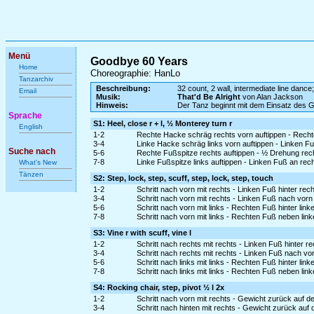
Menü
Goodbye 60 Years
Home
Choreographie: HanLo
Tanzarchiv
Beschreibung:
32 count, 2 wall, intermediate line dance;
Email
Musik:
That'd Be Alright
von Alan Jackson
Hinweis:
Der Tanz beginnt mit dem Einsatz des 
Sprache
S1: Heel, close r + l, ½ Monterey turn r
English
1-2
Rechte Hacke schräg rechts vorn auftippen - Recht
3-4
Linke Hacke schräg links vorn auftippen - Linken F
Suche nach
5-6
Rechte Fußspitze rechts auftippen - ½ Drehung rec
7-8
Linke Fußspitze links auftippen - Linken Fuß an re
What's New
Tänzen
S2: Step, lock, step, scuff, step, lock, step, touch
1-2
Schritt nach vorn mit rechts - Linken Fuß hinter rec
3-4
Schritt nach vorn mit rechts - Linken Fuß nach vo
5-6
Schritt nach vorn mit links - Rechten Fuß hinter lin
7-8
Schritt nach vorn mit links - Rechten Fuß neben lin
S3: Vine r with scuff, vine l
1-2
Schritt nach rechts mit rechts - Linken Fuß hinter r
3-4
Schritt nach rechts mit rechts - Linken Fuß nach v
5-6
Schritt nach links mit links - Rechten Fuß hinter lin
7-8
Schritt nach links mit links - Rechten Fuß neben lin
S4: Rocking chair, step, pivot ½ l 2x
1-2
Schritt nach vorn mit rechts - Gewicht zurück auf d
3-4
Schritt nach hinten mit rechts - Gewicht zurück auf 