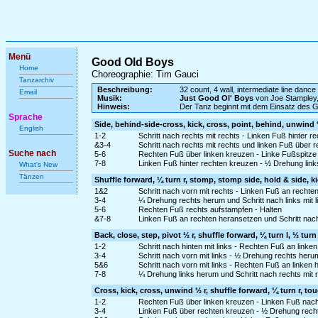
Menü
Good Old Boys
Home
Choreographie: Tim Gauci
Tanzarchiv
Beschreibung:
32 count, 4 wall, intermediate line dance
Email
Musik:
Just Good Ol' Boys
von Joe Stampley
Hinweis:
Der Tanz beginnt mit dem Einsatz des 
Sprache
Side, behind-side-cross, kick, cross, point, behind, unwind 
English
1-2
Schritt nach rechts mit rechts - Linken Fuß hinter r
&3-4
Schritt nach rechts mit rechts und linken Fuß über
Suche nach
5-6
Rechten Fuß über linken kreuzen - Linke Fußspitze 
7-8
Linken Fuß hinter rechten kreuzen - ½ Drehung link
What's New
Tänzen
Shuffle forward, ¼ turn r, stomp, stomp side, hold & side, k
1&2
Schritt nach vorn mit rechts - Linken Fuß an rechte
3-4
¼ Drehung rechts herum und Schritt nach links mit
5-6
Rechten Fuß rechts aufstampfen - Halten
&7-8
Linken Fuß an rechten heransetzen und Schritt nach
Back, close, step, pivot ½ r, shuffle forward, ¼ turn l, ½ turn 
1-2
Schritt nach hinten mit links - Rechten Fuß an linke
3-4
Schritt nach vorn mit links - ½ Drehung rechts heru
5&6
Schritt nach vorn mit links - Rechten Fuß an linken 
7-8
¼ Drehung links herum und Schritt nach rechts mit r
Cross, kick, cross, unwind ½ r, shuffle forward, ¼ turn r, t
1-2
Rechten Fuß über linken kreuzen - Linken Fuß nach
3-4
Linken Fuß über rechten kreuzen - ½ Drehung recht