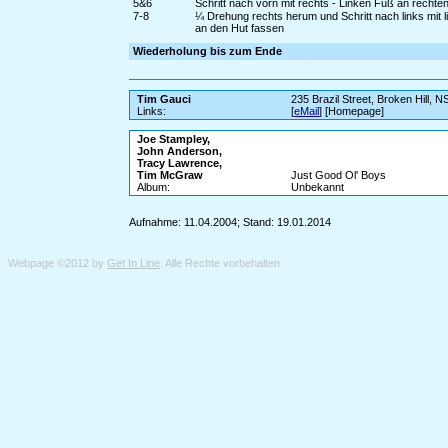
5&6
Schritt nach vorn mit rechts - Linken Fuß an rechte
7-8
¼ Drehung rechts herum und Schritt nach links mit l
an den Hut fassen
Wiederholung bis zum Ende
Tim Gauci
235 Brazil Street, Broken Hill, 
Links:
[
eMail
] [Homepage]
Joe Stampley,
John Anderson,
Tracy Lawrence,
Tim McGraw
Just Good Ol' Boys
Album:
Unbekannt
Aufnahme: 11.04.2004; Stand: 19.01.2014
Webpage ©2012 by
Get In Line
. Alle Rechte vorbehalten.