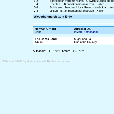
1-2
Schritt nach vorn mit rechts - Gewicht zurück auf d
3-4
Rechten Fuß an linken heransetzen - Halten
5-6
Schritt nach links mit links - Gewicht zurück auf de
7-8
Linken Fuß an rechten heransetzen - Halten
Wiederholung bis zum Ende
Norman Gifford
Adresse:
USA
Links:
[
eMail
] [
Homepage
]
The Boots Band
Sugar and Pai
Album:
Out In the Country
Aufnahme: 04.07.2024; Stand: 04.07.2024
Webpage ©2012 by
Get In Line
. Alle Rechte vorbehalten.