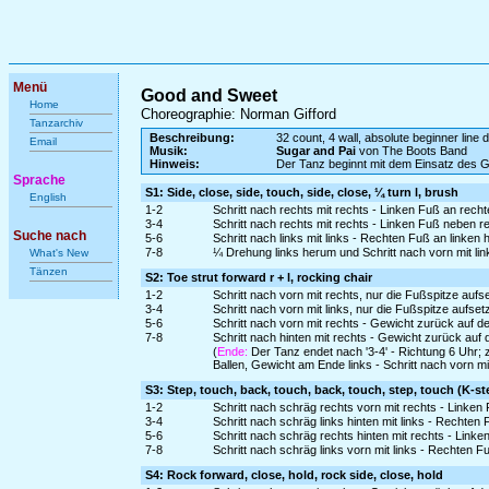
Menü
Good and Sweet
Home
Choreographie: Norman Gifford
Tanzarchiv
Beschreibung:
32 count, 4 wall, absolute beginner line 
Email
Musik:
Sugar and Pai
von The Boots Band
Hinweis:
Der Tanz beginnt mit dem Einsatz des 
Sprache
S1: Side, close, side, touch, side, close, ¼ turn l, brush
English
1-2
Schritt nach rechts mit rechts - Linken Fuß an rech
3-4
Schritt nach rechts mit rechts - Linken Fuß neben r
Suche nach
5-6
Schritt nach links mit links - Rechten Fuß an linken
7-8
¼ Drehung links herum und Schritt nach vorn mit li
What's New
Tänzen
S2: Toe strut forward r + l, rocking chair
1-2
Schritt nach vorn mit rechts, nur die Fußspitze au
3-4
Schritt nach vorn mit links, nur die Fußspitze aufs
5-6
Schritt nach vorn mit rechts - Gewicht zurück auf d
7-8
Schritt nach hinten mit rechts - Gewicht zurück auf 
(
Ende:
Der Tanz endet nach '3-4' - Richtung 6 Uhr; 
Ballen, Gewicht am Ende links - Schritt nach vorn mi
S3: Step, touch, back, touch, back, touch, step, touch (K-st
1-2
Schritt nach schräg rechts vorn mit rechts - Linke
3-4
Schritt nach schräg links hinten mit links - Rechten
5-6
Schritt nach schräg rechts hinten mit rechts - Link
7-8
Schritt nach schräg links vorn mit links - Rechten F
S4: Rock forward, close, hold, rock side, close, hold