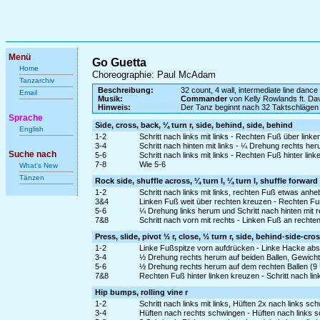
Menü
Go Guetta
Home
Choreographie: Paul McAdam
Tanzarchiv
Beschreibung:
32 count, 4 wall, intermediate line dance
Email
Musik:
Commander
von Kelly Rowlands ft. Da
Hinweis:
Der Tanz beginnt nach 32 Taktschlägen
Sprache
Side, cross, back, ¼ turn r, side, behind, side, behind
English
1-2
Schritt nach links mit links - Rechten Fuß über link
3-4
Schritt nach hinten mit links - ¼ Drehung rechts her
Suche nach
5-6
Schritt nach links mit links - Rechten Fuß hinter lin
7-8
Wie 5-6
What's New
Tänzen
Rock side, shuffle across, ¼ turn l, ¼ turn l, shuffle forward
1-2
Schritt nach links mit links, rechten Fuß etwas an
3&4
Linken Fuß weit über rechten kreuzen - Rechten Fu
5-6
¼ Drehung links herum und Schritt nach hinten mit re
7&8
Schritt nach vorn mit rechts - Linken Fuß an rechte
Press, slide, pivot ½ r, close, ½ turn r, side, behind-side-cro
1-2
Linke Fußspitze vorn aufdrücken - Linke Hacke abs
3-4
½ Drehung rechts herum auf beiden Ballen, Gewicht 
5-6
½ Drehung rechts herum auf dem rechten Ballen (9 Uhr
7&8
Rechten Fuß hinter linken kreuzen - Schritt nach lin
Hip bumps, rolling vine r
1-2
Schritt nach links mit links, Hüften 2x nach links sc
3-4
Hüften nach rechts schwingen - Hüften nach links 