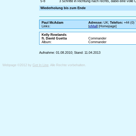
5-8
3 Schritte in Richtung nach rechts, dabei eine voll
Wiederholung bis zum Ende
Paul McAdam
Adresse:
UK;
Telefon:
+44 (0)
Links:
[
eMail
] [Homepage]
Kelly Rowlands
ft. David Guetta
Commander
Album:
Commander
Aufnahme: 01.08.2010; Stand: 11.04.2013
Webpage ©2012 by
Get In Line
. Alle Rechte vorbehalten.