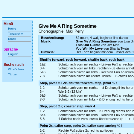
Menü
Give Me A Ring Sometime
Home
Choreographie: Max Perry
Tanzarchiv
Beschreibung:
32 count, 4 wall, beginner line dance
Email
Musik:
Give Me A Ring Sometime
von Lisa B
This Old Guitar
von Jim Matt,
You Win My Love
von Shania Twain
Sprache
Hinweis:
Der Tanz beginnt mit dem Einsatz des 
English
Shuffle forward, rock forward, shuffle back, rock back
Suche nach
1&2
Schritt nach vorn mit rechts - Linken Fuß an rechte
3-4
Schritt nach vorn mit links, rechten Fuß etwas anh
What's New
5&6
Schritt nach hinten mit links - Rechten Fuß an linken
Tänzen
7-8
Schritt nach hinten mit rechts, linken Fuß etwas an
Step, pivot ½ l 2x, shuffle forward, step, pivot ½ r
1-2
Schritt nach vorn mit rechts - ½ Drehung links heru
3-4
Wie 1-2 (12 Uhr)
5&6
Schritt nach vorn mit rechts - Linken Fuß an rechte
7-8
Schritt nach vorn mit links - ½ Drehung rechts heru
Step, pivot ½ r, coaster step, walk 4
1-2
Schritt nach vorn mit links - ½ Drehung rechts her
3&4
Schritt nach hinten mit links - Rechten Fuß an linke
5-8
4 Schritte nach vorn, etwas überkreuzend (r - l - r - l
Point 2x, sailor step, point 2x, sailor step turning ¼ l
1-2
Rechte Fußspitze 2x rechts auftippen