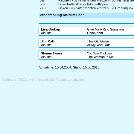
3&4
Rechten Fuß hinter linken kreuzen - Schritt nach li
5-6
Linke Fußspitze 2x links auftippen
7&8
Linken Fuß hinter rechten kreuzen - ¼ Drehung links
Wiederholung bis zum Ende
Lisa Brokop
Give Me A Ring Sometime
Album:
Unbekannt
Jim Matt
This Old Guitar
Album:
All My Wild Oats
Shania Twain
You Win My Love
Album:
The Woman In Me
Aufnahme: 10.04.2004; Stand: 15.06.2013
Webpage ©2012 by
Get In Line
. Alle Rechte vorbehalten.