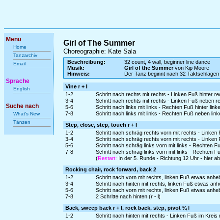
Menü
Girl of The Summer
Home
Choreographie: Kate Sala
Tanzarchiv
Beschreibung:
32 count, 4 wall, beginner line dance
Email
Musik:
Girl of the Summer
von Kip Moore
Hinweis:
Der Tanz beginnt nach 32 Taktschlägen
Sprache
Vine r + l
English
1-2
Schritt nach rechts mit rechts - Linken Fuß hinter r
3-4
Schritt nach rechts mit rechts - Linken Fuß neben r
Suche nach
5-6
Schritt nach links mit links - Rechten Fuß hinter lin
7-8
Schritt nach links mit links - Rechten Fuß neben lin
What's New
Tänzen
Step, close, step, touch r + l
1-2
Schritt nach schräg rechts vorn mit rechts - Linke
3-4
Schritt nach schräg rechts vorn mit rechts - Linke
5-6
Schritt nach schräg links vorn mit links - Rechten 
7-8
Schritt nach schräg links vorn mit links - Rechten F
(
Restart:
In der 5. Runde - Richtung 12 Uhr - hier 
Rocking chair, rock forward, back 2
1-2
Schritt nach vorn mit rechts, linken Fuß etwas anh
3-4
Schritt nach hinten mit rechts, linken Fuß etwas an
5-6
Schritt nach vorn mit rechts, linken Fuß etwas anh
7-8
2 Schritte nach hinten (r - l)
Back, sweep back r + l, rock back, step, pivot ¼ l
1-2
Schritt nach hinten mit rechts - Linken Fuß im Krei