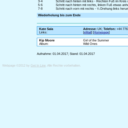
3-4
Schritt nach hinten mit links - Rechten Fuß im Krei
5-6
Schritt nach hinten mit rechts, linken Fuß etwas an
7-8
Schritt nach vorn mit rechts - ¼ Drehung links heru
Wiederholung bis zum Ende
Kate Sala
Adresse:
UK;
Telefon:
+44 776
Links:
[
eMail
] [
Homepage
]
Kip Moore
Girl of the Summer
Album:
Wild Ones
Aufnahme: 01.04.2017; Stand: 01.04.2017
Webpage ©2012 by
Get In Line
. Alle Rechte vorbehalten.