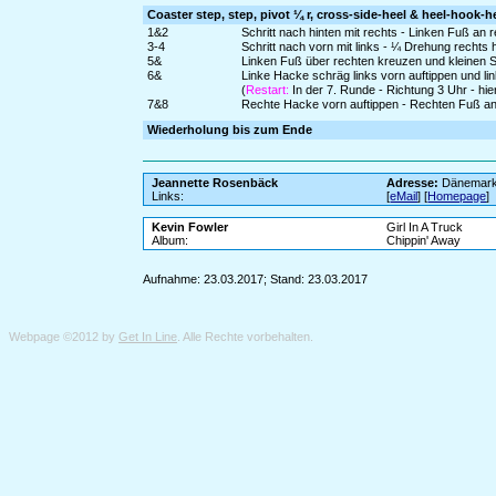
Coaster step, step, pivot ¼ r, cross-side-heel & heel-hook-h
1&2
Schritt nach hinten mit rechts - Linken Fuß an 
3-4
Schritt nach vorn mit links - ¼ Drehung rechts
5&
Linken Fuß über rechten kreuzen und kleinen Sc
6&
Linke Hacke schräg links vorn auftippen und l
(
Restart:
In der 7. Runde - Richtung 3 Uhr - hi
7&8
Rechte Hacke vorn auftippen - Rechten Fuß an
Wiederholung bis zum Ende
Jeannette Rosenbäck
Adresse:
Dänemar
Links:
[
eMail
] [
Homepage
]
Kevin Fowler
Girl In A Truck
Album:
Chippin' Away
Aufnahme: 23.03.2017; Stand: 23.03.2017
Webpage ©2012 by
Get In Line
. Alle Rechte vorbehalten.