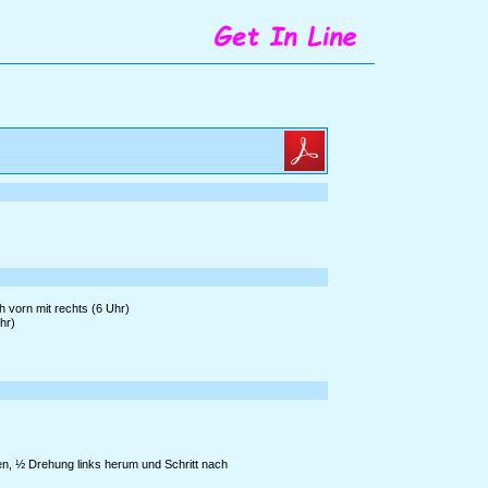
 vorn mit rechts (6 Uhr)
hr)
zen, ½ Drehung links herum und Schritt nach