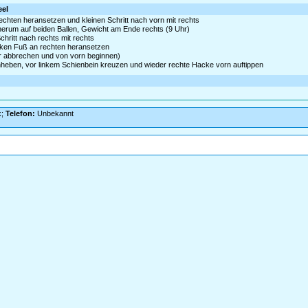
eel
rechten heransetzen und kleinen Schritt nach vorn mit rechts
 herum auf beiden Ballen, Gewicht am Ende rechts (9 Uhr)
hritt nach rechts mit rechts
inken Fuß an rechten heransetzen
er abbrechen und von vorn beginnen)
heben, vor linkem Schienbein kreuzen und wieder rechte Hacke vorn auftippen
k;
Telefon:
Unbekannt