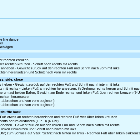
te line dance
er
schlägen
ter rechten kreuzen
ber rechten kreuzen - Schritt nach rechts mit rechts
as anheben - Gewicht zurück auf den rechten Fuß und Schritt nach vorn mit links
echten heransetzen und Schritt nach vorn mit rechts
s, side, close
 anheben - Gewicht zurück auf den rechten Fuß und Schritt nach hinten mit links
s mit rechts - Linken Fuß an rechten heransetzen, ¼ Drehung rechts herum und Schritt nach
 herum auf beiden Ballen, Gewicht am Ende rechts, und linken Fuß über rechten kreuzen (9 U
 rechten heransetzen
er abbrechen und von vorn beginnen)
er abbrechen und von vorn beginnen)
 shuffle back
 Fuß etwas an rechten heranziehen und rechten Fuß weit über linken kreuzen
chts herum ausführen (l - r - l) (6 Uhr)
 anheben - Gewicht zurück auf den linken Fuß und Schritt nach hinten mit rechts
 linken einkreuzen und Schritt nach hinten mit links
hr; zum Schluss auf '7&8': 'Schritt nach hinten mit links - Rechten Fuß über linken einkreu