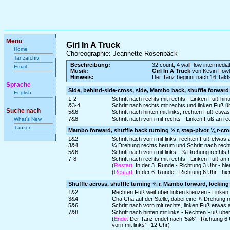
Menü
Girl In A Truck
Home
Choreographie: Jeannette Rosenbäck
Tanzarchiv
Beschreibung:
32 count, 4 wall, low intermedia
Email
Musik:
Girl In A Truck
von Kevin Fowl
Hinweis:
Der Tanz beginnt nach 16 Takt
Sprache
Side, behind-side-cross, side, Mambo back, shuffle forward
English
1-2
Schritt nach rechts mit rechts - Linken Fuß hin
&3-4
Schritt nach rechts mit rechts und linken Fuß ü
Suche nach
5&6
Schritt nach hinten mit links, rechten Fuß etw
7&8
Schritt nach vorn mit rechts - Linken Fuß an r
What's New
Tänzen
Mambo forward, shuffle back turning ½ r, step-pivot ¼ r-cros
1&2
Schritt nach vorn mit links, rechten Fuß etwas
3&4
¼ Drehung rechts herum und Schritt nach recht
5&6
Schritt nach vorn mit links - ¼ Drehung rechts
7-8
Schritt nach rechts mit rechts - Linken Fuß an
(
Restart:
In der 3. Runde - Richtung 3 Uhr - hi
(
Restart:
In der 6. Runde - Richtung 6 Uhr - hi
Shuffle across, shuffle turning ¾ r, Mambo forward, locking
1&2
Rechten Fuß weit über linken kreuzen - Linken
3&4
Cha Cha auf der Stelle, dabei eine ¾ Drehung re
5&6
Schritt nach vorn mit rechts, linken Fuß etwas
7&8
Schritt nach hinten mit links - Rechten Fuß über
(
Ende:
Der Tanz endet nach '5&6' - Richtung 6 U
vorn mit links' - 12 Uhr)