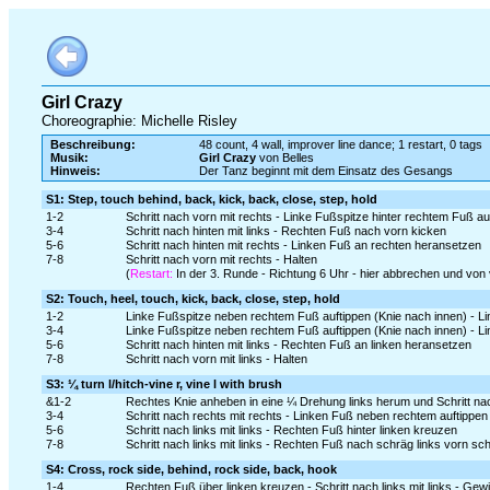
Girl Crazy
Choreographie: Michelle Risley
Beschreibung:
48 count, 4 wall, improver line dance; 1 restart, 0 tags
Musik:
Girl Crazy
von Belles
Hinweis:
Der Tanz beginnt mit dem Einsatz des Gesangs
S1: Step, touch behind, back, kick, back, close, step, hold
1-2
Schritt nach vorn mit rechts - Linke Fußspitze hinter rechtem Fuß au
3-4
Schritt nach hinten mit links - Rechten Fuß nach vorn kicken
5-6
Schritt nach hinten mit rechts - Linken Fuß an rechten heransetzen
7-8
Schritt nach vorn mit rechts - Halten
(
Restart:
In der 3. Runde - Richtung 6 Uhr - hier abbrechen und von
S2: Touch, heel, touch, kick, back, close, step, hold
1-2
Linke Fußspitze neben rechtem Fuß auftippen (Knie nach innen) - 
3-4
Linke Fußspitze neben rechtem Fuß auftippen (Knie nach innen) - L
5-6
Schritt nach hinten mit links - Rechten Fuß an linken heransetzen
7-8
Schritt nach vorn mit links - Halten
S3: ¼ turn l/hitch-vine r, vine l with brush
&1-2
Rechtes Knie anheben in eine ¼ Drehung links herum und Schritt nac
3-4
Schritt nach rechts mit rechts - Linken Fuß neben rechtem auftippen
5-6
Schritt nach links mit links - Rechten Fuß hinter linken kreuzen
7-8
Schritt nach links mit links - Rechten Fuß nach schräg links vorn s
S4: Cross, rock side, behind, rock side, back, hook
1-4
Rechten Fuß über linken kreuzen - Schritt nach links mit links - Ge