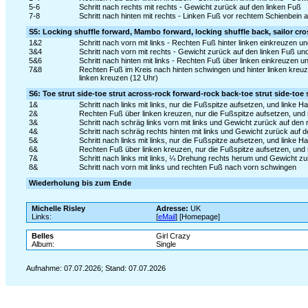
5-6
Schritt nach rechts mit rechts - Gewicht zurück auf den linken Fuß
7-8
Schritt nach hinten mit rechts - Linken Fuß vor rechtem Schienbein
S5: Locking shuffle forward, Mambo forward, locking shuffle back, sailor cro
1&2
Schritt nach vorn mit links - Rechten Fuß hinter linken einkreuzen und
3&4
Schritt nach vorn mit rechts - Gewicht zurück auf den linken Fuß und
5&6
Schritt nach hinten mit links - Rechten Fuß über linken einkreuzen und
7&8
Rechten Fuß im Kreis nach hinten schwingen und hinter linken kreu
linken kreuzen (12 Uhr)
S6: Toe strut side-toe strut across-rock forward-rock back-toe strut side-toe
1&
Schritt nach links mit links, nur die Fußspitze aufsetzen, und linke
2&
Rechten Fuß über linken kreuzen, nur die Fußspitze aufsetzen, un
3&
Schritt nach schräg links vorn mit links und Gewicht zurück auf den
4&
Schritt nach schräg rechts hinten mit links und Gewicht zurück auf 
5&
Schritt nach links mit links, nur die Fußspitze aufsetzen, und linke
6&
Rechten Fuß über linken kreuzen, nur die Fußspitze aufsetzen, un
7&
Schritt nach links mit links, ¼ Drehung rechts herum und Gewicht z
8&
Schritt nach vorn mit links und rechten Fuß nach vorn schwingen
Wiederholung bis zum Ende
Michelle Risley
Adresse:
UK
Links:
[
eMail
] [Homepage]
Belles
Girl Crazy
Album:
Single
Aufnahme: 07.07.2026; Stand: 07.07.2026