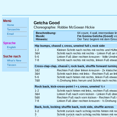
Menü
Getcha Good
Home
Choreographie: Robbie McGowan Hickie
Tanzarchiv
Beschreibung:
64 count, 4 wall, intermediate l
Email
Musik:
I'm Gonna Getcha (Good)
vo
Hinweis:
Der Tanz beginnt mit dem Ein
Sprache
Hip bumps, chassé r, cross, unwind full r, rock side
English
1-2
Kleinen Schritt nach rechts mit rechts und Hüf
3&4
Schritt nach rechts mit rechts - Linken Fuß an 
Suche nach
5-6
Linken Fuß über rechten kreuzen - Volle Umdreh
7-8
Schritt nach rechts mit rechts, linken Fuß etw
What's New
Tänzen
Cross-clap-clap, chassé l, rock back, shuffle forward turnin
1&2
Rechten Fuß über linken kreuzen - 2x klatsche
3&4
Schritt nach links mit links - Rechten Fuß an li
5-6
Schritt nach hinten mit rechts, linken Fuß etw
7&8
¼ Drehung links herum und Schritt nach rechts 
Rock back, kick-cross-point l + r, cross, unwind ½ r
1-2
Schritt nach hinten mit links, rechten Fuß etw
3&4
Linken Fuß nach vorn kicken - Linken Fuß über
5&6
Rechten Fuß nach vorn kicken - Rechten Fuß üb
7-8
Linken Fuß über rechten kreuzen - ½ Drehung r
Back, lock, locking shuffle back, rock side, shuffle across
1-2
Schritt zurück nach schräg rechts hinten mit r
3
Schritt zurück nach schräg rechts hinten mit re