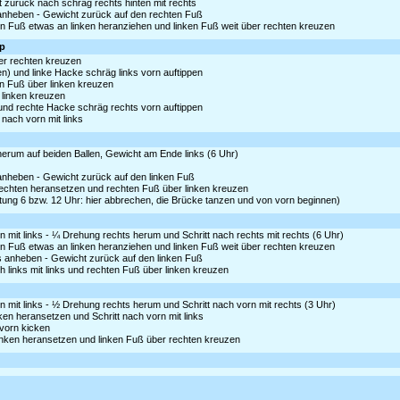
 zurück nach schräg rechts hinten mit rechts
s anheben - Gewicht zurück auf den rechten Fuß
n Fuß etwas an linken heranziehen und linken Fuß weit über rechten kreuzen
ep
ter rechten kreuzen
en) und linke Hacke schräg links vorn auftippen
n Fuß über linken kreuzen
r linken kreuzen
) und rechte Hacke schräg rechts vorn auftippen
nach vorn mit links
 herum auf beiden Ballen, Gewicht am Ende links (6 Uhr)
 anheben - Gewicht zurück auf den linken Fuß
 rechten heransetzen und rechten Fuß über linken kreuzen
chtung 6 bzw. 12 Uhr: hier abbrechen, die Brücke tanzen und von vorn beginnen)
 mit links - ¼ Drehung rechts herum und Schritt nach rechts mit rechts (6 Uhr)
n Fuß etwas an linken heranziehen und linken Fuß weit über rechten kreuzen
as anheben - Gewicht zurück auf den linken Fuß
h links mit links und rechten Fuß über linken kreuzen
 mit links - ½ Drehung rechts herum und Schritt nach vorn mit rechts (3 Uhr)
nken heransetzen und Schritt nach vorn mit links
 vorn kicken
 linken heransetzen und linken Fuß über rechten kreuzen