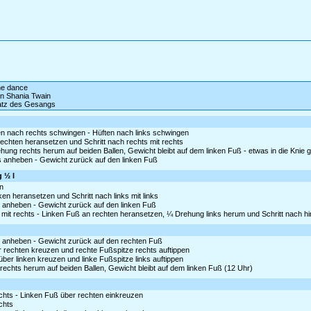
ine dance
n Shania Twain
satz des Gesangs
ten nach rechts schwingen - Hüften nach links schwingen
rechten heransetzen und Schritt nach rechts mit rechts
ung rechts herum auf beiden Ballen, Gewicht bleibt auf dem linken Fuß - etwas in die Knie 
as anheben - Gewicht zurück auf den linken Fuß
g ½ l
n
nken heransetzen und Schritt nach links mit links
as anheben - Gewicht zurück auf den linken Fuß
mit rechts - Linken Fuß an rechten heransetzen, ¼ Drehung links herum und Schritt nach hin
as anheben - Gewicht zurück auf den rechten Fuß
 rechten kreuzen und rechte Fußspitze rechts auftippen
er linken kreuzen und linke Fußspitze links auftippen
echts herum auf beiden Ballen, Gewicht bleibt auf dem linken Fuß (12 Uhr)
echts - Linken Fuß über rechten einkreuzen
chts