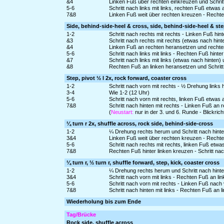
&4
Linken Fuß über rechten einkreuzen und Schritt
5-6
Schritt nach links mit links, rechten Fuß etwa
7&8
Linken Fuß weit über rechten kreuzen - Rechte
Side, behind-side-heel & cross, side, behind-side-heel & st
1-2
Schritt nach rechts mit rechts - Linken Fuß hin
&3
Schritt nach rechts mit rechts (etwas nach hint
&4
Linken Fuß an rechten heransetzen und rechte
5-6
Schritt nach links mit links - Rechten Fuß hinte
&7
Schritt nach links mit links (etwas nach hinten
&8
Rechten Fuß an linken heransetzen und Schritt 
Step, pivot ½ l 2x, rock forward, coaster cross
1-2
Schritt nach vorn mit rechts - ½ Drehung links
3-4
Wie 1-2 (12 Uhr)
5-6
Schritt nach vorn mit rechts, linken Fuß etwas
7&8
Schritt nach hinten mit rechts - Linken Fuß an
(
Neustart:
nur in der 3. und 6. Runde - Blickri
¼ turn r 2x, shuffle across, rock side, behind-side-cross
1-2
¼ Drehung rechts herum und Schritt nach hinten
3&4
Linken Fuß weit über rechten kreuzen - Rechte
5-6
Schritt nach rechts mit rechts, linken Fuß etw
7&8
Rechten Fuß hinter linken kreuzen - Schritt nac
¼ turn r, ½ turn r, shuffle forward, step, kick, coaster cross
1-2
¼ Drehung rechts herum und Schritt nach hinten
3&4
Schritt nach vorn mit links - Rechten Fuß an li
5-6
Schritt nach vorn mit rechts - Linken Fuß nach
7&8
Schritt nach hinten mit links - Rechten Fuß an
Wiederholung bis zum Ende
Tag/Brücke
Rock side, shuffle across