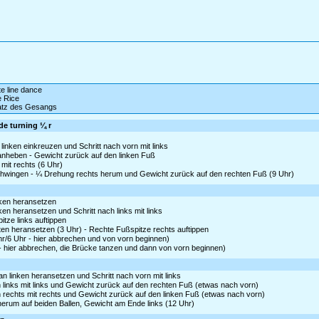
te line dance
 Rice
satz des Gesangs
ide turning ¼ r
 linken einkreuzen und Schritt nach vorn mit links
 anheben - Gewicht zurück auf den linken Fuß
mit rechts (6 Uhr)
s schwingen - ¼ Drehung rechts herum und Gewicht zurück auf den rechten Fuß (9 Uhr)
inken heransetzen
nken heransetzen und Schritt nach links mit links
tze links auftippen
en heransetzen (3 Uhr) - Rechte Fußspitze rechts auftippen
hr/6 Uhr - hier abbrechen und von vorn beginnen)
 - hier abbrechen, die Brücke tanzen und dann von vorn beginnen)
 linken heransetzen und Schritt nach vorn mit links
 links mit links und Gewicht zurück auf den rechten Fuß (etwas nach vorn)
h rechts mit rechts und Gewicht zurück auf den linken Fuß (etwas nach vorn)
 herum auf beiden Ballen, Gewicht am Ende links (12 Uhr)