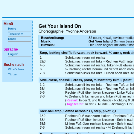
Menü
Get Your Island On
Home
Choreographie: Yvonne Anderson
Tanzarchiv
Beschreibung:
32 count, 4 wall, low intermedia
Email
Musik:
Get Your Island On
von Jesse
Hinweis:
Der Tanz beginnt mit dem Ein
Sprache
Step, locking shuffle forward, rock forward, ½ turn r, rock s
English
1
Schritt nach vorn mit rechts
2&3
Schritt nach vorn mit links - Rechten Fuß hinter
Suche nach
4-5
Schritt nach vorn mit rechts, linken Fuß etwas
6
½ Drehung rechts herum und Schritt nach vorn 
What's New
7-8
Schritt nach links mit links, Hüften nach link
Tänzen
Side, close, chassé l, cross, point, ½ Monterey turn l, point
1-2
Schritt nach links mit links - Rechten Fuß an l
3&4
Schritt nach links mit links - Rechten Fuß an li
5-6
Rechten Fuß über linken kreuzen - Linke Fußspi
7-8
½ Drehung links herum und linken Fuß an recht
(
Restart:
In der 3. und 6. Runde - Richtung 9 U
(
Tag/Restart:
In der 7. Runde - Richtung 9 Uhr
Kick-ball-step, Samba across r + l, step, pivot ¼ l
1&2
Rechten Fuß nach vorn kicken - Rechten Fuß an
3&4
Rechten Fuß über linken kreuzen - Schritt nach
5&6
Linken Fuß über rechten kreuzen - Schritt nac
7-8
Schritt nach vorn mit rechts - ¼ Drehung links