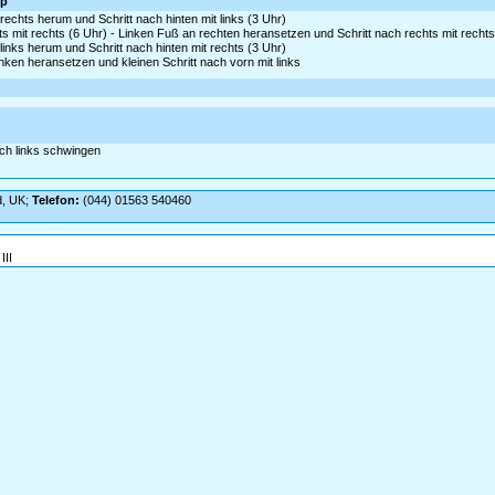
ep
chts herum und Schritt nach hinten mit links (3 Uhr)
 mit rechts (6 Uhr) - Linken Fuß an rechten heransetzen und Schritt nach rechts mit rechts
nks herum und Schritt nach hinten mit rechts (3 Uhr)
inken heransetzen und kleinen Schritt nach vorn mit links
ach links schwingen
d, UK;
Telefon:
(044) 01563 540460
III