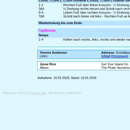
Cross, ¼ turn r, ¼ turn r/chassé r, cross, ¼ turn l, coaster st
1-2
Rechten Fuß über linken kreuzen - ¼ Drehung re
3&4
¼ Drehung rechts herum und Schritt nach rechts
5-6
Linken Fuß über rechten kreuzen - ¼ Drehung li
7&8
Schritt nach hinten mit links - Rechten Fuß an l
Wiederholung bis zum Ende
Tag/Brücke
Sways
1-4
Hüften nach rechts, links, rechts und wieder n
Yvonne Anderson
Adresse:
Schottlan
Links:
[
eMail
] [
Homepage
]
Jesse Rice
Get Your Island On
Album:
The Pirate Sessions 
Aufnahme: 10.01.2018; Stand: 10.01.2018
Webpage ©2012 by
Get In Line
. Alle Rechte vorbehalten.