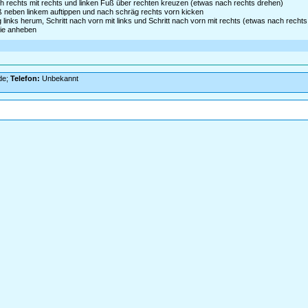
ch rechts mit rechts und linken Fuß über rechten kreuzen (etwas nach rechts drehen)
 neben linkem auftippen und nach schräg rechts vorn kicken
links herum, Schritt nach vorn mit links und Schritt nach vorn mit rechts (etwas nach rechts
nie anheben
de;
Telefon:
Unbekannt