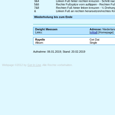
3&4
Linken Fuß hinter rechten kreuzen - Schritt na
5&6
Rechte Fußspitze vorn auftippen - Rechten Fuß
7&8
Rechten Fuß hinter linken kreuzen - ¼ Drehung 
&
Linken Fuß an rechten heransetzen/rechtes K
Wiederholung bis zum Ende
Dwight Meessen
Adresse:
Niederlan
Links:
[
eMail
] [Homepage]
Rayelle
Get Dat
Album:
Single
Aufnahme: 06.01.2019; Stand: 20.02.2019
Webpage ©2012 by
Get In Line
. Alle Rechte vorbehalten.