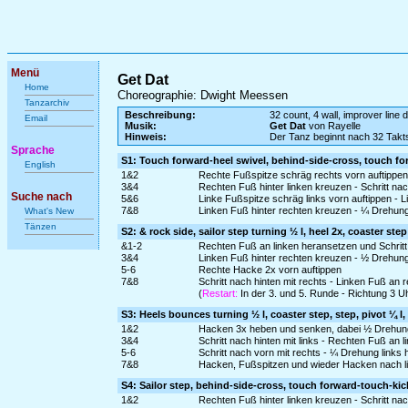
Menü
Get Dat
Home
Choreographie: Dwight Meessen
Tanzarchiv
Beschreibung:
32 count, 4 wall, improver line
Email
Musik:
Get Dat
von Rayelle
Hinweis:
Der Tanz beginnt nach 32 Takt
Sprache
S1: Touch forward-heel swivel, behind-side-cross, touch fo
English
1&2
Rechte Fußspitze schräg rechts vorn auftippe
3&4
Rechten Fuß hinter linken kreuzen - Schritt nac
Suche nach
5&6
Linke Fußspitze schräg links vorn auftippen - 
7&8
Linken Fuß hinter rechten kreuzen - ¼ Drehung 
What's New
Tänzen
S2: & rock side, sailor step turning ½ l, heel 2x, coaster step
&1-2
Rechten Fuß an linken heransetzen und Schritt 
3&4
Linken Fuß hinter rechten kreuzen - ½ Drehung 
5-6
Rechte Hacke 2x vorn auftippen
7&8
Schritt nach hinten mit rechts - Linken Fuß an 
(
Restart:
In der 3. und 5. Runde - Richtung 3 U
S3: Heels bounces turning ½ l, coaster step, step, pivot ¼ l,
1&2
Hacken 3x heben und senken, dabei ½ Drehung 
3&4
Schritt nach hinten mit links - Rechten Fuß an l
5-6
Schritt nach vorn mit rechts - ¼ Drehung link
7&8
Hacken, Fußspitzen und wieder Hacken nach li
S4: Sailor step, behind-side-cross, touch forward-touch-kic
1&2
Rechten Fuß hinter linken kreuzen - Schritt na