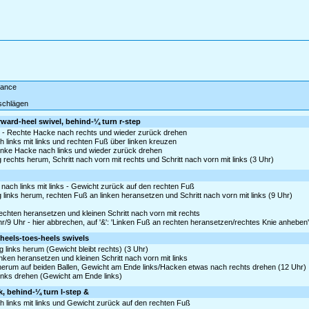
 dance
schlägen
rward-heel swivel, behind-¼ turn r-step
n - Rechte Hacke nach rechts und wieder zurück drehen
h links mit links und rechten Fuß über linken kreuzen
Linke Hacke nach links und wieder zurück drehen
rechts herum, Schritt nach vorn mit rechts und Schritt nach vorn mit links (3 Uhr)
nach links mit links - Gewicht zurück auf den rechten Fuß
links herum, rechten Fuß an linken heransetzen und Schritt nach vorn mit links (9 Uhr)
rechten heransetzen und kleinen Schritt nach vorn mit rechts
hr/9 Uhr - hier abbrechen, auf '&': 'Linken Fuß an rechten heransetzen/rechtes Knie anheben
 heels-toes-heels swivels
links herum (Gewicht bleibt rechts) (3 Uhr)
inken heransetzen und kleinen Schritt nach vorn mit links
s herum auf beiden Ballen, Gewicht am Ende links/Hacken etwas nach rechts drehen (12 Uhr)
nks drehen (Gewicht am Ende links)
k, behind-¼ turn l-step &
ch links mit links und Gewicht zurück auf den rechten Fuß