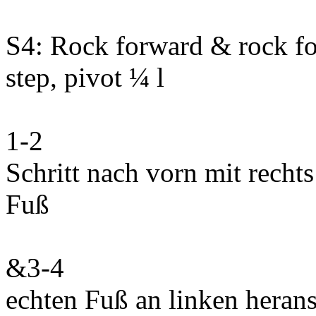
S4: Rock forward & rock for
step, pivot ¼ l
1-2
Schritt nach vorn mit recht
Fuß
&3-4
echten Fuß an linken herans