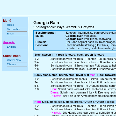
Menü
Georgia Rain
Home
Choreographie: Wiya Wambli & Greywolf
Tanzarchiv
Beschreibung:
32 count, intermediate partner/circle da
Email
Musik:
Georgia Rain
von Jodie,
Georgia Rain
von Trisha Yearwood
Hinweis:
Der Tanz beginnt nach 16 Taktschlägen
Sprache
Position:
Sweetheart Aufstellung (Herr links, Dam
English
Schulter der Dame; beide tanzen die glei
Step, sweep l + r, rock forward, back, touch forward
Suche nach
1-2
Schritt nach vorn mit links - Rechten Fuß im Kreis
What's New
3-4
Schritt nach vorn mit rechts - Linken Fuß im Kreis
Tänzen
5-6
Schritt nach vorn mit links, rechten Fuß etwas anh
7-8
Schritt nach hinten mit links - Rechte Fußspitze vorn
Back, close, step, brush, step, pivot ½ r;
Man:
Rock forward
1-2
Schritt nach hinten mit rechts - Linken Fuß an rech
3-4
Schritt nach vorn mit rechts - Linken Fuß nach vor
5-6
Schritt nach vorn mit links - ½ Drehung rechts heru
7-8
Herr:
Schritt nach vorn mit links, rechten Fuß etw
Dame:
Schritt nach vorn mit links - ½ Drehung rec
(
Hinweis:
Bei 6 bis 8 die Arme heben; am Ende ste
Herr:
Side, close, side, close, cross, ¼ turn l, ¼ turn l, close
1-2
Schritt nach links mit links - Rechten Fuß an linken
3-4
Schritt nach links mit links - Rechten Fuß an linken
(
Hinweis:
Die Hände sind jetzt vorn; anschließend 