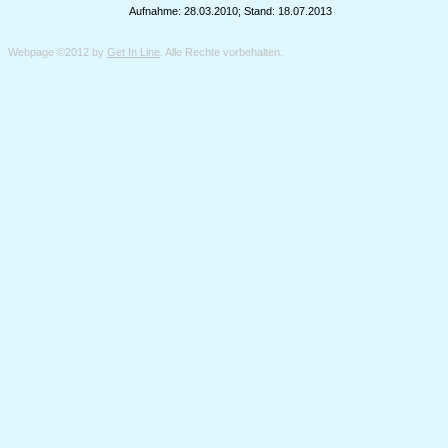
Aufnahme: 28.03.2010; Stand: 18.07.2013
Webpage ©2012 by
Get In Line
. Alle Rechte vorbehalten.