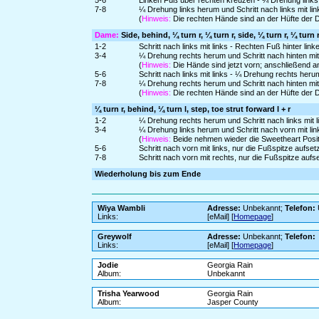
5-6
Linken Fuß über rechten kreuzen - ¼ Drehung links 
7-8
¼ Drehung links herum und Schritt nach links mit li
(
Hinweis:
Die rechten Hände sind an der Hüfte der
Dame:
Side, behind, ¼ turn r, ¼ turn r, side, ¼ turn r, ¼ turn 
1-2
Schritt nach links mit links - Rechten Fuß hinter lin
3-4
¼ Drehung rechts herum und Schritt nach hinten mit
(
Hinweis:
Die Hände sind jetzt vorn; anschließend 
5-6
Schritt nach links mit links - ¼ Drehung rechts heru
7-8
¼ Drehung rechts herum und Schritt nach hinten mit
(
Hinweis:
Die rechten Hände sind an der Hüfte der
¼ turn r, behind, ¼ turn l, step, toe strut forward l + r
1-2
¼ Drehung rechts herum und Schritt nach links mit l
3-4
¼ Drehung links herum und Schritt nach vorn mit link
(
Hinweis:
Beide nehmen wieder die Sweetheart Posit
5-6
Schritt nach vorn mit links, nur die Fußspitze aufs
7-8
Schritt nach vorn mit rechts, nur die Fußspitze au
Wiederholung bis zum Ende
Wiya Wambli
Adresse:
Unbekannt;
Telefon:
Links:
[eMail] [
Homepage
]
Greywolf
Adresse:
Unbekannt;
Telefon:
Links:
[eMail] [
Homepage
]
Jodie
Georgia Rain
Album:
Unbekannt
Trisha Yearwood
Georgia Rain
Album:
Jasper County