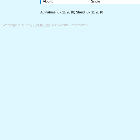
Album:
Single
Aufnahme: 07.11.2018; Stand: 07.11.2018
Webpage ©2012 by
Get In Line
. Alle Rechte vorbehalten.