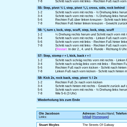
7-8
Schritt nach vorn mit links - Rechten Fuß nach vo
S5: Step, pivot ½ l, step, pivot ¼ l, cross, side, rock behind
1-2
Schritt nach vorn mit rechts - ½ Drehung links heru
3-4
Schritt nach vorn mit rechts - ¼ Drehung links heru
5-6
Rechten Fuß über linken kreuzen - Schritt nach links
7-8
Rechten Fuß hinter linken kreuzen - Gewicht zurück
S6: ¼ turn r, lock, step, scuff, step, lock, step, scuff
1-2
¼ Drehung rechts herum und Schritt nach vorn mit r
3-4
Schritt nach vorn mit rechts - Linken Fuß nach vo
5-6
Schritt nach vorn mit links - Rechten Fuß hinter lin
7-8
Schritt nach vorn mit links - Rechten Fuß nach vo
(
Restart:
In der 2., 4. und 6. Runde - Richtung 6 Uh
S7: Step, stomp r + l, kick, back r + l
1-2
Schritt nach schräg rechts vorn mit rechts - Link
3-4
Schritt nach schräg links vorn mit links - Rechten
5-6
Rechten Fuß nach vorn kicken - Schritt nach hinten 
7-8
Linken Fuß nach vorn kicken - Schritt nach hinten mi
S8: Kick 2x, rock back, step, pivot ½ l 2x
1-2
Rechten Fuß 2x nach vorn kicken
3-4
Schritt nach hinten mit rechts - Gewicht zurück auf 
5-6
Schritt nach vorn mit rechts - ½ Drehung links heru
7-8
Wie 5-6 (3 Uhr)
Wiederholung bis zum Ende
Ole Jacobson
Adresse:
Deutschland;
Telefon
Links:
[
eMail
] [
Homepage
]
Stuart Moyles
The Streets Of Galway