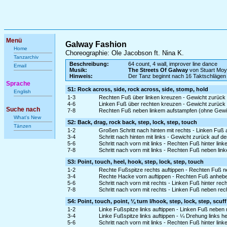
Menü
Galway Fashion
Home
Choreographie: Ole Jacobson ft. Nina K.
Tanzarchiv
Beschreibung:
64 count, 4 wall, improver line dance
Email
Musik:
The Streets Of Galway
von Stuart Moy
Hinweis:
Der Tanz beginnt nach 16 Taktschlägen
Sprache
S1: Rock across, side, rock across, side, stomp, hold
English
1-3
Rechten Fuß über linken kreuzen - Gewicht zurück au
4-6
Linken Fuß über rechten kreuzen - Gewicht zurück au
Suche nach
7-8
Rechten Fuß neben linkem aufstampfen (ohne Gewi
What's New
S2: Back, drag, rock back, step, lock, step, touch
Tänzen
1-2
Großen Schritt nach hinten mit rechts - Linken Fuß
3-4
Schritt nach hinten mit links - Gewicht zurück auf d
5-6
Schritt nach vorn mit links - Rechten Fuß hinter lin
7-8
Schritt nach vorn mit links - Rechten Fuß neben lin
S3: Point, touch, heel, hook, step, lock, step, touch
1-2
Rechte Fußspitze rechts auftippen - Rechten Fuß n
3-4
Rechte Hacke vorn auftippen - Rechten Fuß anhebe
5-6
Schritt nach vorn mit rechts - Linken Fuß hinter rec
7-8
Schritt nach vorn mit rechts - Linken Fuß neben rec
S4: Point, touch, point, ¼ turn l/hook, step, lock, step, scuff
1-2
Linke Fußspitze links auftippen - Linken Fuß neben
3-4
Linke Fußspitze links auftippen - ¼ Drehung links 
5-6
Schritt nach vorn mit links - Rechten Fuß hinter lin