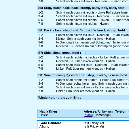
7-8
Schritt nach links mit links - Rechten Fuß nach vo
S5: Step, touch back, back, stomp, back, lock, back, hold
1-2
Schritt nach vorn mit rechts - Linke Fußspitze hinte
3-4
Schritt nach hinten mit links - Rechten Fuß neben 
5-6
Schritt nach hinten mit rechts - Linken Fuß über re
7-8
Schritt nach hinten mit rechts - Halten
S6: Back, close, step, hold, ½ turn l, ½ turn l, stomp, hold
1-2
Schritt nach hinten mit links - Rechten Fuß an linke
3-4
Kleinen Schritt nach vorn mit links - Halten
5-6
½ Drehung links herum und Schritt nach hinten mit r
7-8
Rechten Fuß neben linkem aufstampfen (ohne Gewi
S7: Side, close, cross, hold r + l
1-2
Schritt nach rechts mit rechts - Linken Fuß an rech
3-4
Rechten Fuß über linken kreuzen - Halten
5-6
Schritt nach links mit links - Rechten Fuß an linken
7-8
Linken Fuß über rechten kreuzen - Halten
S8: Vine r turning ¼ r with hold, step, pivot ¼ r, cross, hold
1-2
Schritt nach rechts mit rechts - Linken Fuß hinter r
3-4
¼ Drehung rechts herum und Schritt nach vorn mit r
5-6
Schritt nach vorn mit links - ¼ Drehung rechts heru
7-8
Linken Fuß über rechten kreuzen - Halten
Wiederholung bis zum Ende
Nadia Krieg
Adresse:
Unbekannt;
Telefon:
Links:
[
eMail
] [Homepage]
Gord Bamford
Is It Friday Yet
Album:
Is It Friday Yet