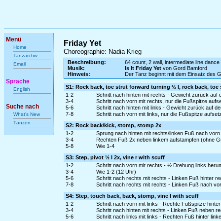
Menü
Friday Yet
Home
Choreographie: Nadia Krieg
Tanzarchiv
Beschreibung:
64 count, 2 wall, intermediate line dance
Email
Musik:
Is It Friday Yet
von Gord Bamford
Hinweis:
Der Tanz beginnt mit dem Einsatz des 
Sprache
S1: Rock back, toe strut forward turning ½ l, rock back, toe 
English
1-2
Schritt nach hinten mit rechts - Gewicht zurück auf 
3-4
Schritt nach vorn mit rechts, nur die Fußspitze au
Suche nach
5-6
Schritt nach hinten mit links - Gewicht zurück auf d
7-8
Schritt nach vorn mit links, nur die Fußspitze auf
What's New
Tänzen
S2: Rock back/kick, stomp, stomp 2x
1-2
Sprung nach hinten mit rechts/linken Fuß nach vorn
3-4
Rechten Fuß 2x neben linkem aufstampfen (ohne G
5-8
Wie 1-4
S3: Step, pivot ½ l 2x, vine r with scuff
1-2
Schritt nach vorn mit rechts - ½ Drehung links heru
3-4
Wie 1-2 (12 Uhr)
5-6
Schritt nach rechts mit rechts - Linken Fuß hinter r
7-8
Schritt nach rechts mit rechts - Linken Fuß nach v
S4: Step, touch back, back, stomp, vine l with scuff
1-2
Schritt nach vorn mit links - Rechte Fußspitze hinte
3-4
Schritt nach hinten mit rechts - Linken Fuß neben
5-6
Schritt nach links mit links - Rechten Fuß hinter lin