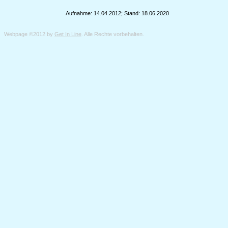
Aufnahme: 14.04.2012; Stand: 18.06.2020
Webpage ©2012 by
Get In Line
. Alle Rechte vorbehalten.