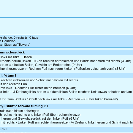
ine dance; 0 restarts, 0 tags
d Dominion
chlägen auf 'flowers'
urn r/close, kick
inks mit links - Halten
 rechts herum, linken Fuß an rechten heransetzen und Schritt nach vorn mit rechts (3 Uhr)
 herum auf beiden Ballen, Gewicht am Ende rechts (9 Uhr)
hten heransetzen - Rechten Fuß nach vorn kicken (Fußspitze zeigt nach vorn) (3 Uhr)
l, ½ turn l
r rechten einkreuzen und Schritt nach hinten mit rechts
auf den rechten Fuß
mit links - Rechten Fuß hinter linken kreuzen (6 Uhr)
it links - ½ Drehung links herum auf dem linken Ballen (rechtes Knie etwas anheben und am
Uhr; zum Schluss 'Schritt nach links mit links - Rechten Fuß über linken kreuzen')
 l, shuffle forward turning ½ l
Kreis nach hinten schwingen
ch rechts mit rechts und linken Fuß über rechten kreuzen
ks herum und Gewicht zurück auf den linken Fuß (6 Uhr)
mit rechts - Linken Fuß an rechten heransetzen, ¼ Drehung links herum und Schritt nach hin
urn l