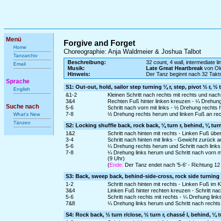
Menü
Forgive and Forget
Home
Choreographie: Anja Waldmeier & Joshua Talbot
Tanzarchiv
Beschreibung:
32 count, 4 wall, intermediate l
Email
Musik:
Late Great Heartbreak
von Ol
Hinweis:
Der Tanz beginnt nach 32 Takts
Sprache
S1: Out-out, hold, sailor step turning ¼ r, step, pivot ½ r, ½ t
English
&1-2
Kleinen Schritt nach rechts mit rechts und nach l
3&4
Rechten Fuß hinter linken kreuzen - ¼ Drehung
Suche nach
5-6
Schritt nach vorn mit links - ½ Drehung rechts
7-8
½ Drehung rechts herum und linken Fuß an rec
What's New
Tänzen
S2: Locking shuffle back, rock back, ¼ turn r, behind, ¼ turn 
1&2
Schritt nach hinten mit rechts - Linken Fuß übe
3-4
Schritt nach hinten mit links - Gewicht zurück 
5-6
¼ Drehung rechts herum und Schritt nach links 
7-8
¼ Drehung links herum und Schritt nach vorn m
(9 Uhr)
(
Ende:
Der Tanz endet nach '5-6' - Richtung 12 
S3: Back, sweep back, behind-side-cross, rock side turning ¼
1-2
Schritt nach hinten mit rechts - Linken Fuß im 
3&4
Linken Fuß hinter rechten kreuzen - Schritt na
5-6
Schritt nach rechts mit rechts - ¼ Drehung lin
7&8
¼ Drehung links herum und Schritt nach rechts 
S4: Rock back, ½ turn r/close, ½ turn r, chassé l, behind, ¼ t