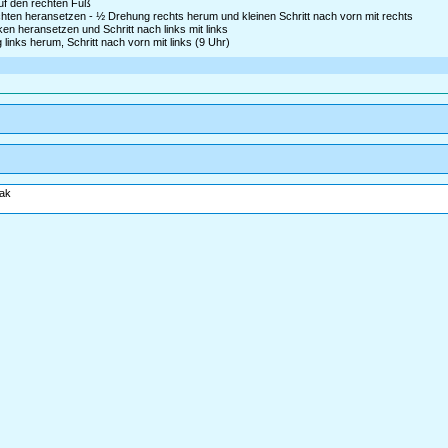
auf den rechten Fuß
ten heransetzen - ½ Drehung rechts herum und kleinen Schritt nach vorn mit rechts
nken heransetzen und Schritt nach links mit links
inks herum, Schritt nach vorn mit links (9 Uhr)
eak