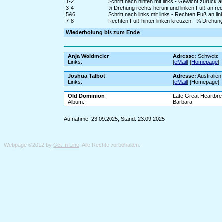
1-2
Schritt nach hinten mit links - Gewicht zurück 
3-4
½ Drehung rechts herum und linken Fuß an rech
5&6
Schritt nach links mit links - Rechten Fuß an li
7-8
Rechten Fuß hinter linken kreuzen - ¼ Drehung l
Wiederholung bis zum Ende
Anja Waldmeier
Adresse:
Schweiz
Links:
[
eMail
] [
Homepage
]
Joshua Talbot
Adresse:
Australien
Links:
[
eMail
] [Homepage]
Old Dominion
Late Great Heartbr
Album:
Barbara
Aufnahme: 23.09.2025; Stand: 23.09.2025
Webpage ©2012 by
Get In Line
. Alle Rechte vorbehalten.