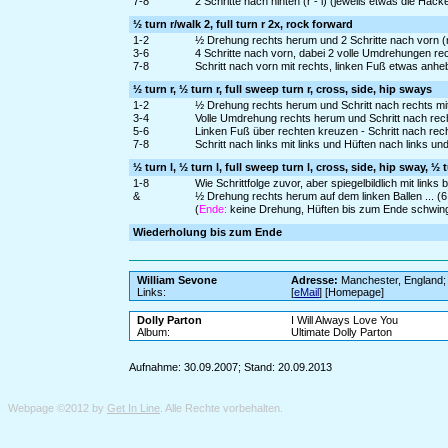
7-8
2 Schritte nach hinten (r - l) (jeweils etwas die Ha
½ turn r/walk 2, full turn r 2x, rock forward
1-2
½ Drehung rechts herum und 2 Schritte nach vorn (r 
3-6
4 Schritte nach vorn, dabei 2 volle Umdrehungen recht
7-8
Schritt nach vorn mit rechts, linken Fuß etwas anh
½ turn r, ½ turn r, full sweep turn r, cross, side, hip sways
1-2
½ Drehung rechts herum und Schritt nach rechts mit 
3-4
Volle Umdrehung rechts herum und Schritt nach recht
5-6
Linken Fuß über rechten kreuzen - Schritt nach rech
7-8
Schritt nach links mit links und Hüften nach links u
½ turn l, ½ turn l, full sweep turn l, cross, side, hip sway, ½ t
1-8
Wie Schrittfolge zuvor, aber spiegelbildlich mit links
&
½ Drehung rechts herum auf dem linken Ballen ... (6
(
Ende:
keine Drehung, Hüften bis zum Ende schwin
Wiederholung bis zum Ende
William Sevone
Adresse:
Manchester, England
Links:
[
eMail
] [Homepage]
Dolly Parton
I Will Always Love You
Album:
Ultimate Dolly Parton
Aufnahme: 30.09.2007; Stand: 20.09.2013
Webpage ©2012 by
Get In Line
. Alle Rechte vorbehalten.