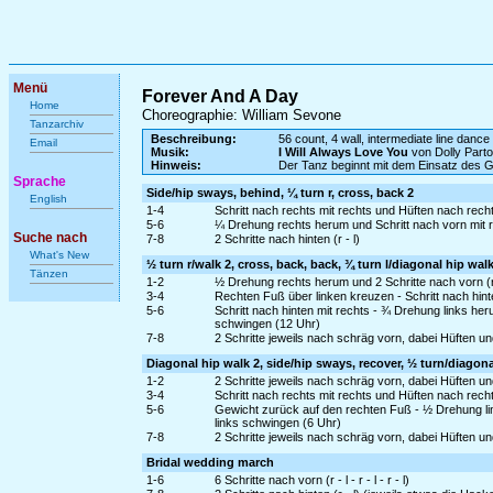
Menü
Forever And A Day
Home
Choreographie: William Sevone
Tanzarchiv
Beschreibung:
56 count, 4 wall, intermediate line dance
Email
Musik:
I Will Always Love You
von Dolly Part
Hinweis:
Der Tanz beginnt mit dem Einsatz des 
Sprache
Side/hip sways, behind, ¼ turn r, cross, back 2
English
1-4
Schritt nach rechts mit rechts und Hüften nach rech
5-6
¼ Drehung rechts herum und Schritt nach vorn mit r
Suche nach
7-8
2 Schritte nach hinten (r - l)
What's New
½ turn r/walk 2, cross, back, back, ¾ turn l/diagonal hip walk
Tänzen
1-2
½ Drehung rechts herum und 2 Schritte nach vorn (r 
3-4
Rechten Fuß über linken kreuzen - Schritt nach hinte
5-6
Schritt nach hinten mit rechts - ¾ Drehung links her
schwingen (12 Uhr)
7-8
2 Schritte jeweils nach schräg vorn, dabei Hüften u
Diagonal hip walk 2, side/hip sways, recover, ½ turn/diagona
1-2
2 Schritte jeweils nach schräg vorn, dabei Hüften u
3-4
Schritt nach rechts mit rechts und Hüften nach rec
5-6
Gewicht zurück auf den rechten Fuß - ½ Drehung lin
links schwingen (6 Uhr)
7-8
2 Schritte jeweils nach schräg vorn, dabei Hüften u
Bridal wedding march
1-6
6 Schritte nach vorn (r - l - r - l - r - l)