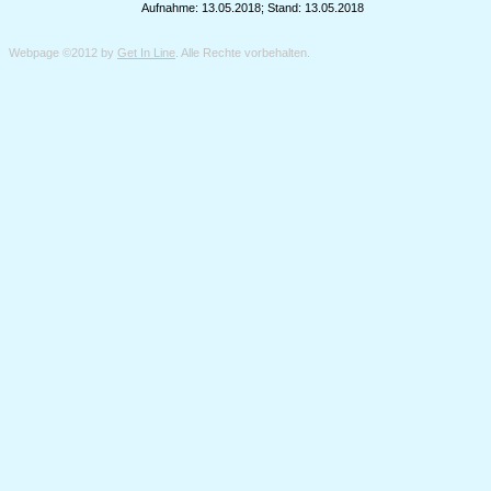
Aufnahme: 13.05.2018; Stand: 13.05.2018
Webpage ©2012 by
Get In Line
. Alle Rechte vorbehalten.