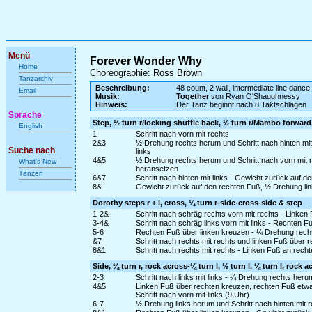
Menü
Forever Wonder Why
Home
Choreographie: Ross Brown
Tanzarchiv
Beschreibung:
48 count, 2 wall, intermediate line dance
Email
Musik:
Together
von Ryan O'Shaughnessy
Hinweis:
Der Tanz beginnt nach 8 Taktschlägen
Sprache
Step, ½ turn r/locking shuffle back, ½ turn r/Mambo forward
English
1
Schritt nach vorn mit rechts
2&3
½ Drehung rechts herum und Schritt nach hinten mit 
Suche nach
links
4&5
½ Drehung rechts herum und Schritt nach vorn mit r
What's New
heransetzen
Tänzen
6&7
Schritt nach hinten mit links - Gewicht zurück auf d
8&
Gewicht zurück auf den rechten Fuß, ½ Drehung link
Dorothy steps r + l, cross, ¼ turn r-side-cross-side & step
1-2&
Schritt nach schräg rechts vorn mit rechts - Linken
3-4&
Schritt nach schräg links vorn mit links - Rechten Fu
5-6
Rechten Fuß über linken kreuzen - ¼ Drehung rechts
&7
Schritt nach rechts mit rechts und linken Fuß über 
8&1
Schritt nach rechts mit rechts - Linken Fuß an rech
Side, ¼ turn r, rock across-¼ turn l, ½ turn l, ¼ turn l, rock 
2-3
Schritt nach links mit links - ¼ Drehung rechts heru
4&5
Linken Fuß über rechten kreuzen, rechten Fuß etw
Schritt nach vorn mit links (9 Uhr)
6-7
½ Drehung links herum und Schritt nach hinten mit re