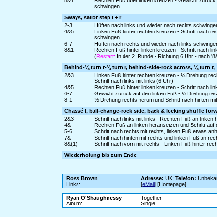
8&1
Rechten Fuß über linken kreuzen - Gewicht zurück a
schwingen
Sways, sailor step l + r
2-3
Hüften nach links und wieder nach rechts schwinge
4&5
Linken Fuß hinter rechten kreuzen - Schritt nach re
schwingen
6-7
Hüften nach rechts und wieder nach links schwinge
8&1
Rechten Fuß hinter linken kreuzen - Schritt nach li
(
Restart:
In der 2. Runde - Richtung 6 Uhr - nach '8
Behind-¼ turn r-¼ turn r, behind-side-rock across, ¼ turn r, ½
2&3
Linken Fuß hinter rechten kreuzen - ¼ Drehung rec
Schritt nach links mit links (6 Uhr)
4&5
Rechten Fuß hinter linken kreuzen - Schritt nach lin
6-7
Gewicht zurück auf den linken Fuß - ¼ Drehung rech
8-1
½ Drehung rechts herum und Schritt nach hinten mit 
Chassé l, ball-change-rock side, back & locking shuffle for
2&3
Schritt nach links mit links - Rechten Fuß an linken 
4&
Rechten Fuß an linken heransetzen und Schritt auf de
5-6
Schritt nach rechts mit rechts, linken Fuß etwas a
7&
Schritt nach hinten mit rechts und linken Fuß an re
8&(1)
Schritt nach vorn mit rechts - Linken Fuß hinter rec
Wiederholung bis zum Ende
Ross Brown
Adresse:
UK;
Telefon:
Unbeka
Links:
[
eMail
] [Homepage]
Ryan O'Shaughnessy
Together
Album:
Single