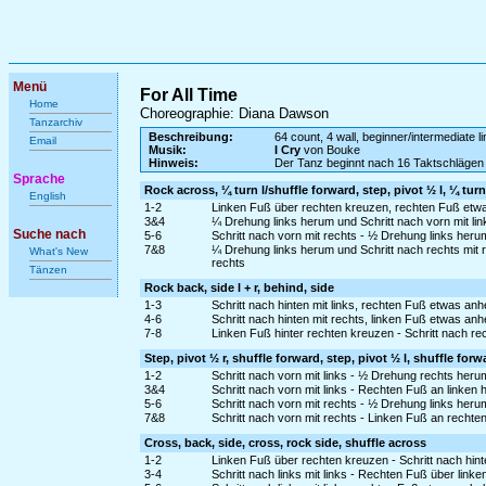
Menü
For All Time
Home
Choreographie: Diana Dawson
Tanzarchiv
Beschreibung:
64 count, 4 wall, beginner/intermediate l
Email
Musik:
I Cry
von Bouke
Hinweis:
Der Tanz beginnt nach 16 Taktschlägen
Sprache
Rock across, ¼ turn l/shuffle forward, step, pivot ½ l, ¼ turn
English
1-2
Linken Fuß über rechten kreuzen, rechten Fuß etw
3&4
¼ Drehung links herum und Schritt nach vorn mit lin
Suche nach
5-6
Schritt nach vorn mit rechts - ½ Drehung links heru
7&8
¼ Drehung links herum und Schritt nach rechts mit 
What's New
rechts
Tänzen
Rock back, side l + r, behind, side
1-3
Schritt nach hinten mit links, rechten Fuß etwas anh
4-6
Schritt nach hinten mit rechts, linken Fuß etwas anh
7-8
Linken Fuß hinter rechten kreuzen - Schritt nach rec
Step, pivot ½ r, shuffle forward, step, pivot ½ l, shuffle forw
1-2
Schritt nach vorn mit links - ½ Drehung rechts heru
3&4
Schritt nach vorn mit links - Rechten Fuß an linken 
5-6
Schritt nach vorn mit rechts - ½ Drehung links heru
7&8
Schritt nach vorn mit rechts - Linken Fuß an rechte
Cross, back, side, cross, rock side, shuffle across
1-2
Linken Fuß über rechten kreuzen - Schritt nach hint
3-4
Schritt nach links mit links - Rechten Fuß über link