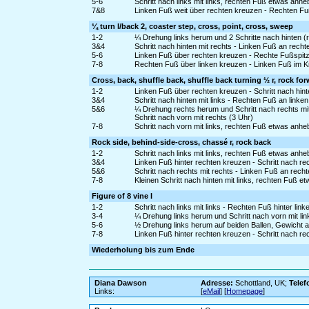
5-6
Schritt nach links mit links, rechten Fuß etwas an
7&8
Linken Fuß weit über rechten kreuzen - Rechten Fu
¼ turn l/back 2, coaster step, cross, point, cross, sweep
1-2
¼ Drehung links herum und 2 Schritte nach hinten (r 
3&4
Schritt nach hinten mit rechts - Linken Fuß an recht
5-6
Linken Fuß über rechten kreuzen - Rechte Fußspitz
7-8
Rechten Fuß über linken kreuzen - Linken Fuß im K
Cross, back, shuffle back, shuffle back turning ½ r, rock fo
1-2
Linken Fuß über rechten kreuzen - Schritt nach hint
3&4
Schritt nach hinten mit links - Rechten Fuß an linken
5&6
¼ Drehung rechts herum und Schritt nach rechts mi
Schritt nach vorn mit rechts (3 Uhr)
7-8
Schritt nach vorn mit links, rechten Fuß etwas anh
Rock side, behind-side-cross, chassé r, rock back
1-2
Schritt nach links mit links, rechten Fuß etwas an
3&4
Linken Fuß hinter rechten kreuzen - Schritt nach re
5&6
Schritt nach rechts mit rechts - Linken Fuß an rech
7-8
Kleinen Schritt nach hinten mit links, rechten Fuß
Figure of 8 vine l
1-2
Schritt nach links mit links - Rechten Fuß hinter lin
3-4
¼ Drehung links herum und Schritt nach vorn mit link
5-6
½ Drehung links herum auf beiden Ballen, Gewicht a
7-8
Linken Fuß hinter rechten kreuzen - Schritt nach rec
Wiederholung bis zum Ende
Diana Dawson
Adresse:
Schottland, UK;
Telef
Links:
[
eMail
] [
Homepage
]