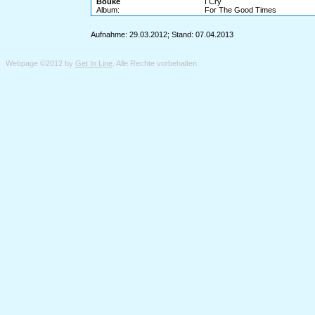
Bouke
I Cry
Album:
For The Good Times
Aufnahme: 29.03.2012; Stand: 07.04.2013
Webpage ©2012 by
Get In Line
. Alle Rechte vorbehalten.