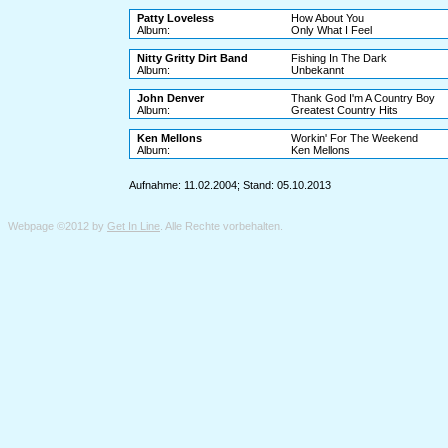
Patty Loveless
How About You
Album:
Only What I Feel
Nitty Gritty Dirt Band
Fishing In The Dark
Album:
Unbekannt
John Denver
Thank God I'm A Country Boy
Album:
Greatest Country Hits
Ken Mellons
Workin' For The Weekend
Album:
Ken Mellons
Aufnahme: 11.02.2004; Stand: 05.10.2013
Webpage ©2012 by
Get In Line
. Alle Rechte vorbehalten.