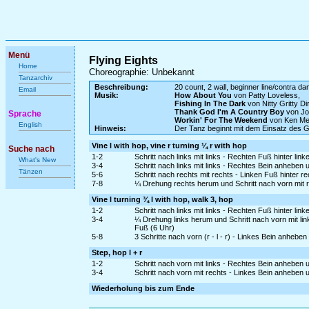
Menü
Flying Eights
Home
Choreographie: Unbekannt
Tanzarchiv
Beschreibung:
20 count, 2 wall, beginner line/contra da
Email
Musik:
How About You
von Patty Loveless,
Fishing In The Dark
von Nitty Gritty Di
Thank God I'm A Country Boy
von Jo
Sprache
Workin' For The Weekend
von Ken Me
English
Hinweis:
Der Tanz beginnt mit dem Einsatz des 
Vine l with hop, vine r turning ¼ r with hop
Suche nach
1-2
Schritt nach links mit links - Rechten Fuß hinter lin
What's New
3-4
Schritt nach links mit links - Rechtes Bein anheben
Tänzen
5-6
Schritt nach rechts mit rechts - Linken Fuß hinter r
7-8
¼ Drehung rechts herum und Schritt nach vorn mit 
Vine l turning ¾ l with hop, walk 3, hop
1-2
Schritt nach links mit links - Rechten Fuß hinter lin
3-4
¼ Drehung links herum und Schritt nach vorn mit li
Fuß (6 Uhr)
5-8
3 Schritte nach vorn (r - l - r) - Linkes Bein anheb
Step, hop l + r
1-2
Schritt nach vorn mit links - Rechtes Bein anheben
3-4
Schritt nach vorn mit rechts - Linkes Bein anheben
Wiederholung bis zum Ende