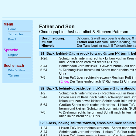
Menü
Father and Son
Home
Choreographie: Joshua Talbot & Stephen Paterson
Tanzarchiv
Beschreibung:
32 count, 2 wall, improver line dance; 0 r
Email
Musik:
Father and Son
von Ronan Keating, Yus
Hinweis:
Der Tanz beginnt nach 8 Taktschlägen au
Sprache
S1: Back, behind-¼ turn r-rock forward-½ turn l-¼ turn l, be
English
1-2&
Schritt nach hinten mit rechts - Linken Fuß im Kre
und Schritt nach vorn mit rechts (3 Uhr)
Suche nach
3-4&
Schritt nach vorn mit links - Gewicht zurück auf de
5-6&
¼ Drehung links herum und Schritt nach rechts mit r
What's New
Uhr)
Tänzen
7-8
Linken Fuß über rechten kreuzen - Rechten Fuß im 
(
Ende:
Der Tanz endet nach '5' Richtung 12 Uhr; zu
S2: Back 3, behind-out-side, behind-¼ turn r-½ turn r/hook,
1-2
Schritt nach hinten mit links - Rechten Fuß im Kreis
3-4&
Linken Fuß im Kreis nach hinten schwingen und Schri
linken kreuzen sowie kleinen Schritt nach links mit li
5-6&
Großen Schritt nach rechts mit rechts - Linken Fuß
herum und kleinen Schritt nach vorn mit rechts (9 U
7-8
½ Drehung rechts herum und Schritt nach hinten mi
über linken kreuzen (3 Uhr)
S3: Cross, locking shuffle forward, cross-side-rock behind-¼
1-2&
Linken Fuß über rechten kreuzen - Schritt nach vorn
3-4&
Schritt nach vorn mit rechts - Linken Fuß über rech
5-6&
Linken Fuß hinter rechten kreuzen - Gewicht zurück