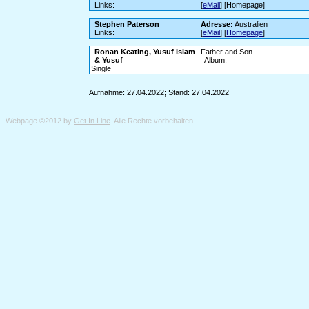
Links:
[
eMail
] [Homepage]
Stephen Paterson
Adresse:
Australien
Links:
[
eMail
] [
Homepage
]
Ronan Keating, Yusuf Islam
Father and Son
& Yusuf
Album:
Single
Aufnahme: 27.04.2022; Stand: 27.04.2022
Webpage ©2012 by
Get In Line
. Alle Rechte vorbehalten.