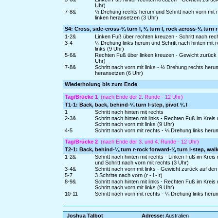
Uhr)
7-8&
½ Drehung rechts herum und Schritt nach vorn mit r
linken heransetzen (3 Uhr)
S4: Cross, side-cross-¼ turn l, ¼ turn l, rock across-¼ turn r
1-2&
Linken Fuß über rechten kreuzen - Schritt nach rec
3-4
¼ Drehung links herum und Schritt nach hinten mit r
links (9 Uhr)
5-6&
Rechten Fuß über linken kreuzen - Gewicht zurück a
Uhr)
7-8&
Schritt nach vorn mit links - ½ Drehung rechts her
heransetzen (6 Uhr)
Wiederholung bis zum Ende
Tag/Brücke 1
(nach Ende der 2. Runde - 12 Uhr)
T1-1: Back, back, behind-¼ turn l-step, pivot ¼ l
1
Schritt nach hinten mit rechts
2-3&
Schritt nach hinten mit links - Rechten Fuß im Krei
Schritt nach vorn mit links (9 Uhr)
4-5
Schritt nach vorn mit rechts - ¼ Drehung links heru
Tag/Brücke 2
(nach Ende der 3. und 4. Runde - 12 Uhr)
T2-1: Back, behind-¼ turn r-rock forward-¼ turn l-step, walk 
1-2&
Schritt nach hinten mit rechts - Linken Fuß im Kre
und Schritt nach vorn mit rechts (3 Uhr)
3-4&
Schritt nach vorn mit links - Gewicht zurück auf den
5-7
3 Schritte nach vorn (r - l - r)
8-9&
Schritt nach hinten mit links - Rechten Fuß im Krei
Schritt nach vorn mit links (9 Uhr)
10-11
Schritt nach vorn mit rechts - ¼ Drehung links heru
Joshua Talbot
Adresse:
Australien