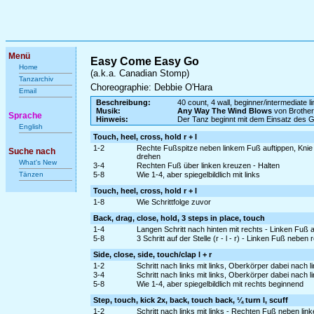
Menü
Easy Come Easy Go
Home
(a.k.a. Canadian Stomp)
Tanzarchiv
Choreographie: Debbie O'Hara
Email
Beschreibung:
40 count, 4 wall, beginner/intermediate l
Musik:
Any Way The Wind Blows
von Brother
Sprache
Hinweis:
Der Tanz beginnt mit dem Einsatz des 
English
Touch, heel, cross, hold r + l
1-2
Rechte Fußspitze neben linkem Fuß auftippen, Knie
Suche nach
drehen
What's New
3-4
Rechten Fuß über linken kreuzen - Halten
Tänzen
5-8
Wie 1-4, aber spiegelbildlich mit links
Touch, heel, cross, hold r + l
1-8
Wie Schrittfolge zuvor
Back, drag, close, hold, 3 steps in place, touch
1-4
Langen Schritt nach hinten mit rechts - Linken Fuß
5-8
3 Schritt auf der Stelle (r - l - r) - Linken Fuß neben
Side, close, side, touch/clap l + r
1-2
Schritt nach links mit links, Oberkörper dabei nach
3-4
Schritt nach links mit links, Oberkörper dabei nach
5-8
Wie 1-4, aber spiegelbildlich mit rechts beginnend
Step, touch, kick 2x, back, touch back, ¼ turn l, scuff
1-2
Schritt nach links mit links - Rechten Fuß neben lin