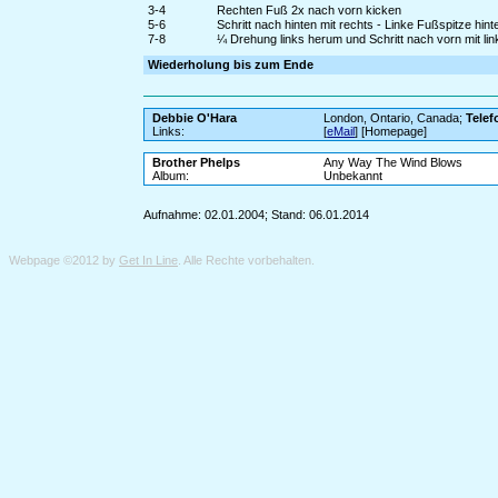
3-4
Rechten Fuß 2x nach vorn kicken
5-6
Schritt nach hinten mit rechts - Linke Fußspitze hint
7-8
¼ Drehung links herum und Schritt nach vorn mit l
Wiederholung bis zum Ende
Debbie O'Hara
London, Ontario, Canada;
Telef
Links:
[
eMail
] [Homepage]
Brother Phelps
Any Way The Wind Blows
Album:
Unbekannt
Aufnahme: 02.01.2004; Stand: 06.01.2014
Webpage ©2012 by
Get In Line
. Alle Rechte vorbehalten.