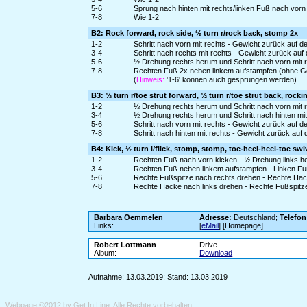
5-6
Sprung nach hinten mit rechts/linken Fuß nach vorn
7-8
Wie 1-2
B2: Rock forward, rock side, ½ turn r/rock back, stomp 2x
1-2
Schritt nach vorn mit rechts - Gewicht zurück auf d
3-4
Schritt nach rechts mit rechts - Gewicht zurück auf
5-6
½ Drehung rechts herum und Schritt nach vorn mit r
7-8
Rechten Fuß 2x neben linkem aufstampfen (ohne G
(
Hinweis:
'1-6' können auch gesprungen werden)
B3: ½ turn r/toe strut forward, ½ turn r/toe strut back, rocki
1-2
½ Drehung rechts herum und Schritt nach vorn mit 
3-4
½ Drehung rechts herum und Schritt nach hinten mit
5-6
Schritt nach vorn mit rechts - Gewicht zurück auf d
7-8
Schritt nach hinten mit rechts - Gewicht zurück auf 
B4: Kick, ½ turn l/flick, stomp, stomp, toe-heel-heel-toe swi
1-2
Rechten Fuß nach vorn kicken - ½ Drehung links he
3-4
Rechten Fuß neben linkem aufstampfen - Linken F
5-6
Rechte Fußspitze nach rechts drehen - Rechte Hac
7-8
Rechte Hacke nach links drehen - Rechte Fußspitze
Barbara Oemmelen
Adresse:
Deutschland;
Telefon
Links:
[
eMail
] [Homepage]
Robert Lottmann
Drive
Album:
Download
Aufnahme: 13.03.2019; Stand: 13.03.2019
Webpage ©2012 by
Get In Line
. Alle Rechte vorbehalten.