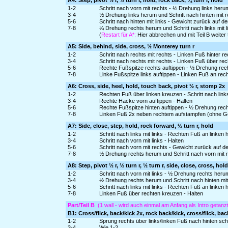
A4: Step, pivot ½ l, ½ turn l, hold, rock back, ¼ turn r, hold
1-2
Schritt nach vorn mit rechts - ½ Drehung links heru
3-4
½ Drehung links herum und Schritt nach hinten mit r
5-6
Schritt nach hinten mit links - Gewicht zurück auf d
7-8
¼ Drehung rechts herum und Schritt nach links mit l
(
Restart für A*:
Hier abbrechen und mit Teil B weiter
A5: Side, behind, side, cross, ½ Monterey turn r
1-2
Schritt nach rechts mit rechts - Linken Fuß hinter r
3-4
Schritt nach rechts mit rechts - Linken Fuß über re
5-6
Rechte Fußspitze rechts auftippen - ½ Drehung rec
7-8
Linke Fußspitze links auftippen - Linken Fuß an re
A6: Cross, side, heel, hold, touch back, pivot ½ r, stomp 2x
1-2
Rechten Fuß über linken kreuzen - Schritt nach links
3-4
Rechte Hacke vorn auftippen - Halten
5-6
Rechte Fußspitze hinten auftippen - ½ Drehung rec
7-8
Linken Fuß 2x neben rechtem aufstampfen (ohne G
A7: Side, close, step, hold, rock forward, ½ turn r, hold
1-2
Schritt nach links mit links - Rechten Fuß an linken
3-4
Schritt nach vorn mit links - Halten
5-6
Schritt nach vorn mit rechts - Gewicht zurück auf d
7-8
½ Drehung rechts herum und Schritt nach vorn mit r
A8: Step, pivot ½ r, ½ turn r, ½ turn r, side, close, cross, hold
1-2
Schritt nach vorn mit links - ½ Drehung rechts her
3-4
½ Drehung rechts herum und Schritt nach hinten mit
5-6
Schritt nach links mit links - Rechten Fuß an linken
7-8
Linken Fuß über rechten kreuzen - Halten
Part/Teil B
(1 wall - wird auch einmal am Anfang als Intro getanz
B1: Cross/flick, back/kick 2x, rock back/kick, cross/flick, bac
1-2
Sprung rechts über links/linken Fuß nach hinten sc
3-4
Wie 1-2