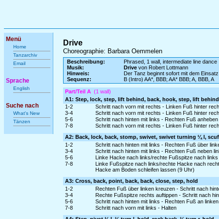
Menü
Drive
Home
Choreographie: Barbara Oemmelen
Tanzarchiv
Beschreibung:
Phrased, 1 wall, intermediate line dance
Email
Musik:
Drive
von Robert Lottmann
Hinweis:
Der Tanz beginnt sofort mit dem Einsatz
Sequenz:
B (Intro) AA*, BBB; AA* BBB; A, BBB, A
Sprache
English
Part/Teil A
(1 wall)
A1: Step, lock, step, lift behind, back, hook, step, lift behind
Suche nach
1-2
Schritt nach vorn mit rechts - Linken Fuß hinter rec
3-4
Schritt nach vorn mit rechts - Linken Fuß hinter re
What's New
5-6
Schritt nach hinten mit links - Rechten Fuß anhebe
Tänzen
7-8
Schritt nach vorn mit rechts - Linken Fuß hinter re
A2: Back, lock, back, stomp, swivet, swivet turning ¼ l, scuf
1-2
Schritt nach hinten mit links - Rechten Fuß über lin
3-4
Schritt nach hinten mit links - Rechten Fuß neben 
5-6
Linke Hacke nach links/rechte Fußspitze nach link
7-8
Linke Fußspitze nach links/rechte Hacke nach rech
Hacke am Boden schleifen lassen (9 Uhr)
A3: Cross, back, point, back, back, close, step, hold
1-2
Rechten Fuß über linken kreuzen - Schritt nach hinte
3-4
Rechte Fußspitze rechts auftippen - Schritt nach hin
5-6
Schritt nach hinten mit links - Rechten Fuß an linke
7-8
Schritt nach vorn mit links - Halten