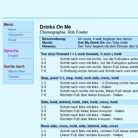
Menü
Drinks On Me
Home
Choreographie: Rob Fowler
Tanzarchiv
Beschreibung:
64 count, 4 wall, beginner line dance
Email
Musik:
Get My Drink On
von Toby Keith
Hinweis:
Der Tanz beginnt mit dem Einsatz des 
Sprache
Toe strut forward r + l, rock forward, ½ turn r, hold
English
1-2
Schritt nach vorn mit rechts, nur die Fußspitze au
3-4
Schritt nach vorn mit links, nur die Fußspitze aufs
Suche nach
5-6
Schritt nach vorn mit rechts, linken Fuß etwas anh
7-8
½ Drehung rechts herum und Schritt nach vorn mit r
What's New
Tänzen
Step, pivot ½ l, step, hold, rock side, cross, hold
1-2
Schritt nach vorn mit links - ½ Drehung rechts her
3-4
Schritt nach vorn mit links - Halten
5-6
Schritt nach rechts mit rechts, linken Fuß etwas a
7-8
Rechten Fuß über linken kreuzen - Halten
Side, hold, behind, hold, side, hold, cross, hold
1-2
Schritt nach links mit links - Halten
3-4
Rechten Fuß hinter linken kreuzen - Halten
5-6
Schritt nach links mit links - Halten
7-8
Rechten Fuß über linken kreuzen - Halten
Rock side, cross, hold, side, behind, side, cross
1-2
Schritt nach links mit links, rechten Fuß etwas an
3-4
Linken Fuß über rechten kreuzen - Halten