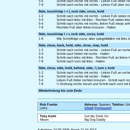
5-6
Schritt nach rechts mit rechts - Linken Fuß hinter r
7-8
Schritt nach rechts mit rechts - Linken Fuß über re
Side, touch/clap r + l, rock side, cross, hold
1-2
Schritt nach rechts mit rechts - Linken Fuß neben r
3-4
Schritt nach links mit links - Rechten Fuß neben lin
5-6
Schritt nach rechts mit rechts, linken Fuß etwas a
7-8
Rechten Fuß über linken kreuzen - Halten
Side, touch/clap l + r, rock side, cross, hold
1-8
Wie Schrittfolge zuvor, aber spiegelbildlich mit links
Side, close, back, hold, side, close, step, hold
1-2
Schritt nach rechts mit rechts - Linken Fuß an rech
3-4
Schritt nach hinten mit rechts - Halten
5-6
Schritt nach links mit links - Rechten Fuß an linken
7-8
Schritt nach vorn mit links - Halten
Side, close, side, hold, behind, side, ¼ turn r, hold
1-2
Schritt nach rechts mit rechts - Linken Fuß an rech
3-4
Schritt nach rechts mit rechts - Halten
5-6
Linken Fuß hinter rechten kreuzen - Schritt nach rec
7-8
¼ Drehung rechts herum und Schritt nach vorn mit li
Wiederholung bis zum Ende
Rob Fowler
Adresse:
Spanien;
Telefon:
Unb
Links:
[
eMail
] [
Homepage
]
Toby Keith
Get My Drink On
Album:
Big Dog Daddy
Aufnahme: 24.08.2008; Stand: 21.04.2013