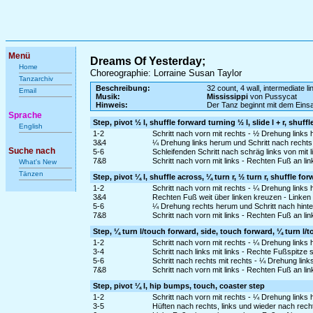
Menü
Dreams Of Yesterday;
Home
Choreographie: Lorraine Susan Taylor
Tanzarchiv
Beschreibung:
32 count, 4 wall, intermediate l
Email
Musik:
Mississippi
von Pussycat
Hinweis:
Der Tanz beginnt mit dem Ein
Sprache
Step, pivot ½ l, shuffle forward turning ½ l, slide l + r, shuff
English
1-2
Schritt nach vorn mit rechts - ½ Drehung links
3&4
¼ Drehung links herum und Schritt nach rechts 
Suche nach
5-6
Schleifenden Schritt nach schräg links von mit 
7&8
Schritt nach vorn mit links - Rechten Fuß an li
What's New
Tänzen
Step, pivot ¼ l, shuffle across, ¼ turn r, ½ turn r, shuffle fo
1-2
Schritt nach vorn mit rechts - ¼ Drehung links
3&4
Rechten Fuß weit über linken kreuzen - Linken
5-6
¼ Drehung rechts herum und Schritt nach hinten
7&8
Schritt nach vorn mit links - Rechten Fuß an li
Step, ¼ turn l/touch forward, side, touch forward, ¼ turn l/
1-2
Schritt nach vorn mit rechts - ¼ Drehung links 
3-4
Schritt nach links mit links - Rechte Fußspitze
5-6
Schritt nach rechts mit rechts - ¼ Drehung lin
7&8
Schritt nach vorn mit links - Rechten Fuß an li
Step, pivot ¼ l, hip bumps, touch, coaster step
1-2
Schritt nach vorn mit rechts - ¼ Drehung links
3-5
Hüften nach rechts, links und wieder nach rec