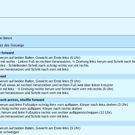
ine dance
satz des Gesangs
le forward
 herum auf beiden Ballen, Gewicht am Ende links (6 Uhr)
mit rechts - Linken Fuß an rechten heransetzen, ¼ Drehung links herum und Schritt nach hin
links - Schleifenden Schritt nach schräg rechts von mit rechts
nken heransetzen und Schritt nach vorn mit links
rward
 herum auf beiden Ballen, Gewicht am Ende links (9 Uhr)
 Fuß etwas an rechten heranziehen und rechten Fuß weit über linken kreuzen
 mit links - ½ Drehung rechts herum und Schritt nach vorn mit rechts (6 Uhr)
nken heransetzen und Schritt nach vorn mit links
touch across, shuffle forward
herum und linke Fußspitze schräg links vorn auftippen, Körper nach links drehen (3 Uhr)
 schräg rechts vorn auftippen, Körper nach rechts drehen
ks herum und linke Fußspitze rechts von rechter auftippen/schnippen (12 Uhr)
nken heransetzen und Schritt nach vorn mit links
 herum auf beiden Ballen, Gewicht am Ende links (9 Uhr)
hts schwingen