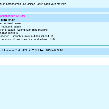
inken heransetzen und kleinen Schritt nach vorn mit links
angsposition 12 Uhr)
ocking chair
ter rechten kreuzen
er rechten kreuzen
n kreuzen - Schritt nach links mit links
 links mit links
 anheben - Gewicht zurück auf den linken Fuß
as anheben - Gewicht zurück auf den linken Fuß
Clifton moor York YO30 4SY;
Telefon:
01904 693669