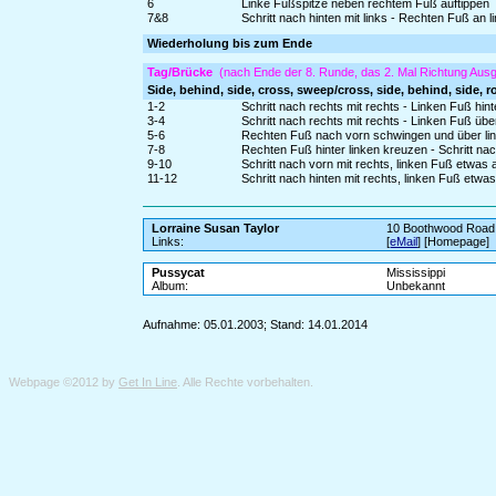
6
Linke Fußspitze neben rechtem Fuß auftippen
7&8
Schritt nach hinten mit links - Rechten Fuß an l
Wiederholung bis zum Ende
Tag/Brücke
(nach Ende der 8. Runde, das 2. Mal Richtung Ausg
Side, behind, side, cross, sweep/cross, side, behind, side, r
1-2
Schritt nach rechts mit rechts - Linken Fuß hin
3-4
Schritt nach rechts mit rechts - Linken Fuß üb
5-6
Rechten Fuß nach vorn schwingen und über linke
7-8
Rechten Fuß hinter linken kreuzen - Schritt nach
9-10
Schritt nach vorn mit rechts, linken Fuß etwas
11-12
Schritt nach hinten mit rechts, linken Fuß etw
Lorraine Susan Taylor
10 Boothwood Road 
Links:
[
eMail
] [Homepage]
Pussycat
Mississippi
Album:
Unbekannt
Aufnahme: 05.01.2003; Stand: 14.01.2014
Webpage ©2012 by
Get In Line
. Alle Rechte vorbehalten.