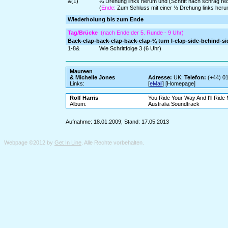
&(1)
¼ Drehung links herum und (Schritt nach schräg rec
(
Ende:
Zum Schluss mit einer ½ Drehung links herum
Wiederholung bis zum Ende
Tag/Brücke
(nach Ende der 5. Runde - 9 Uhr)
Back-clap-back-clap-back-clap-¼ turn l-clap-side-behind-sid
1-8&
Wie Schrittfolge 3 (6 Uhr)
Maureen
& Michelle Jones
Adresse:
UK;
Telefon:
(+44) 0
Links:
[
eMail
] [Homepage]
Rolf Harris
You Ride Your Way And I'll Ride
Album:
Australia Soundtrack
Aufnahme: 18.01.2009; Stand: 17.05.2013
Webpage ©2012 by
Get In Line
. Alle Rechte vorbehalten.