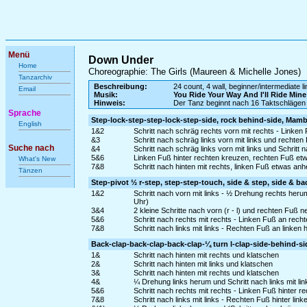
Menü
Down Under
Home
Choreographie: The Girls (Maureen & Michelle Jones)
Tanzarchiv
Beschreibung:
24 count, 4 wall, beginner/intermediate l
Email
Musik:
You Ride Your Way And I'll Ride Mine
Hinweis:
Der Tanz beginnt nach 16 Taktschlägen
Sprache
Step-lock-step-step-lock-step-side, rock behind-side, Mam
English
1&2
Schritt nach schräg rechts vorn mit rechts - Linken
&3
Schritt nach schräg links vorn mit links und rechten
Suche nach
&4
Schritt nach schräg links vorn mit links und Schritt 
5&6
Linken Fuß hinter rechten kreuzen, rechten Fuß etw
What's New
7&8
Schritt nach hinten mit rechts, linken Fuß etwas an
Tänzen
Step-pivot ½ r-step, step-step-touch, side & step, side & ba
1&2
Schritt nach vorn mit links - ½ Drehung rechts herum
Uhr)
3&4
2 kleine Schritte nach vorn (r - l) und rechten Fuß 
5&6
Schritt nach rechts mit rechts - Linken Fuß an rech
7&8
Schritt nach links mit links - Rechten Fuß an linken 
Back-clap-back-clap-back-clap-¼ turn l-clap-side-behind-sid
1&
Schritt nach hinten mit rechts und klatschen
2&
Schritt nach hinten mit links und klatschen
3&
Schritt nach hinten mit rechts und klatschen
4&
¼ Drehung links herum und Schritt nach links mit li
5&6
Schritt nach rechts mit rechts - Linken Fuß hinter r
7&8
Schritt nach links mit links - Rechten Fuß hinter li