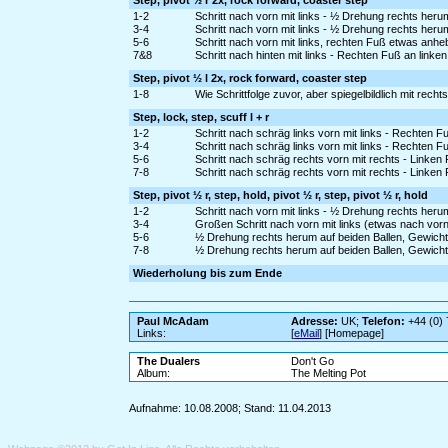
Step, pivot ½ r 2x, rock forward, coaster step
1-2
Schritt nach vorn mit links - ½ Drehung rechts heru
3-4
Schritt nach vorn mit links - ½ Drehung rechts her
5-6
Schritt nach vorn mit links, rechten Fuß etwas anh
7&8
Schritt nach hinten mit links - Rechten Fuß an linke
Step, pivot ½ l 2x, rock forward, coaster step
1-8
Wie Schrittfolge zuvor, aber spiegelbildlich mit rech
Step, lock, step, scuff l + r
1-2
Schritt nach schräg links vorn mit links - Rechten F
3-4
Schritt nach schräg links vorn mit links - Rechten
5-6
Schritt nach schräg rechts vorn mit rechts - Linken
7-8
Schritt nach schräg rechts vorn mit rechts - Link
Step, pivot ½ r, step, hold, pivot ½ r, step, pivot ½ r, hold
1-2
Schritt nach vorn mit links - ½ Drehung rechts heru
3-4
Großen Schritt nach vorn mit links (etwas nach vorn
5-6
½ Drehung rechts herum auf beiden Ballen, Gewicht a
7-8
½ Drehung rechts herum auf beiden Ballen, Gewicht
Wiederholung bis zum Ende
Paul McAdam
Adresse:
UK;
Telefon:
+44 (0)
Links:
[
eMail
] [Homepage]
The Dualers
Don't Go
Album:
The Melting Pot
Aufnahme: 10.08.2008; Stand: 11.04.2013