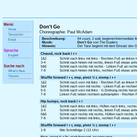
Menü
Don't Go
Home
Choreographie: Paul McAdam
Tanzarchiv
Beschreibung:
64 count, 2 wall, beginner/intermediate l
Email
Musik:
Don't Go
von The Dualers
Hinweis:
Der Tanz beginnt mit dem Einsatz des 
Sprache
Chassé, rock back l + r
English
1&2
Schritt nach links mit links - Rechten Fuß an linken 
3-4
Schritt nach hinten mit rechts, linken Fuß etwas an
Suche nach
5&6
Schritt nach rechts mit rechts - Linken Fuß an rech
7-8
Schritt nach hinten mit links, rechten Fuß etwas a
What's New
Tänzen
Shuffle forward l + r, step, pivot ½ r, stomp l + r
1&2
Schritt nach vorn mit links - Rechten Fuß an linken 
3&4
Schritt nach vorn mit rechts - Linken Fuß an rechte
5-6
Schritt nach vorn mit links - ½ Drehung rechts heru
7-8
Linken Fuß neben rechtem aufstampfen - Rechten 
Hip bumps, rock back l + r
1&2
Schritt nach links mit links, Hüften nach links, rech
3-4
Schritt nach hinten mit rechts, linken Fuß etwas an
5&6
Schritt nach rechts mit rechts, Hüften nach rechts,
7-8
Schritt nach hinten mit links, rechten Fuß etwas a
Shuffle forward l + r, step, pivot ½ r, stomp l + r
1-8
Wie Schrittfolge 2 (12 Uhr)