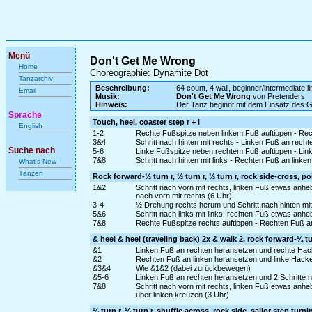
Menü
Don't Get Me Wrong
Home
Choreographie: Dynamite Dot
Tanzarchiv
Beschreibung:
64 count, 4 wall, beginner/intermediate l
Email
Musik:
Don't Get Me Wrong
von Pretenders
Hinweis:
Der Tanz beginnt mit dem Einsatz des 
Sprache
Touch, heel, coaster step r + l
English
1-2
Rechte Fußspitze neben linkem Fuß auftippen - Rec
3&4
Schritt nach hinten mit rechts - Linken Fuß an recht
Suche nach
5-6
Linke Fußspitze neben rechtem Fuß auftippen - Lin
7&8
Schritt nach hinten mit links - Rechten Fuß an linke
What's New
Tänzen
Rock forward-½ turn r, ½ turn r, ½ turn r, rock side-cross, po
1&2
Schritt nach vorn mit rechts, linken Fuß etwas anh
nach vorn mit rechts (6 Uhr)
3-4
½ Drehung rechts herum und Schritt nach hinten mit
5&6
Schritt nach links mit links, rechten Fuß etwas an
7&8
Rechte Fußspitze rechts auftippen - Rechten Fuß an
& heel & heel (traveling back) 2x & walk 2, rock forward-¼ tu
&1
Linken Fuß an rechten heransetzen und rechte Hack
&2
Rechten Fuß an linken heransetzen und linke Hacke
&3&4
Wie &1&2 (dabei zurückbewegen)
&5-6
Linken Fuß an rechten heransetzen und 2 Schritte na
7&8
Schritt nach vorn mit rechts, linken Fuß etwas anh
über linken kreuzen (3 Uhr)
¼ turn r, ¼ turn r, shuffle across, rock side, sailor step turni