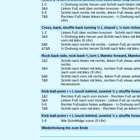
1-2
¼ Drehung rechts herum und Schritt nach hinten mit 
3&4
Linken Fuß weit über rechten kreuzen - Rechten Fu
5-6
Schritt nach rechts mit rechts, linken Fuß etwas a
7&8
Rechten Fuß hinter linken kreuzen - ¼ Drehung rech
Uhr)
Cross, back, shuffle back turning ½ l, chassé r, ½ turn r/chas
1-2
Linken Fuß über rechten kreuzen - Schritt nach hint
3&4
¼ Drehung links herum und Schritt nach links mit l
vorn mit links (6 Uhr)
5&6
Schritt nach rechts mit rechts - Linken Fuß an rech
&7&8
½ Drehung rechts herum Schritt nach links mit links 
Rock back-side, rock back-¼ turn l, Mambo forward, Mamb
1&2
Schritt nach hinten mit rechts, linken Fuß etwas an
rechts
3&4
Schritt nach hinten mit links, rechten Fuß etwas a
nach vorn mit links (9 Uhr)
5&6
Schritt nach vorn mit rechts, linken Fuß etwas anh
7&8
Schritt nach hinten mit links, rechten Fuß etwas a
heransetzen
Kick-ball-point r + l, touch behind, unwind ½ r, shuffle forw
1&2
Rechten Fuß nach vorn kicken - Rechten Fuß an link
3&4
Linken Fuß nach vorn kicken - Linken Fuß an recht
5-6
Rechte Fußspitze hinten auftippen - ½ Drehung rech
7&8
Schritt nach vorn mit links - Rechten Fuß an linken 
Kick-ball-point r + l, touch behind, unwind ½ r, shuffle forw
1-8
Wie Schrittfolge zuvor (9 Uhr)
Wiederholung bis zum Ende