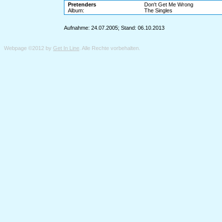
Pretenders
Don't Get Me Wrong
Album:
The Singles
Aufnahme: 24.07.2005; Stand: 06.10.2013
Webpage ©2012 by
Get In Line
. Alle Rechte vorbehalten.