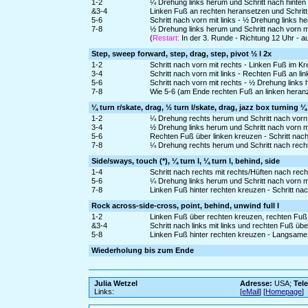
1-2
¼ Drehung links herum und Schritt nach hinten m
&3-4
Linken Fuß an rechten heransetzen und Schritt 
5-6
Schritt nach vorn mit links - ½ Drehung links h
7-8
½ Drehung links herum und Schritt nach vorn mi
(
Restart:
In der 3. Runde - Richtung 12 Uhr - a
Step, sweep forward, step, drag, step, pivot ½ l 2x
1-2
Schritt nach vorn mit rechts - Linken Fuß im K
3-4
Schritt nach vorn mit links - Rechten Fuß an li
5-6
Schritt nach vorn mit rechts - ½ Drehung links
7-8
Wie 5-6 (am Ende rechten Fuß an linken heran
¼ turn r/skate, drag, ½ turn l/skate, drag, jazz box turning ¼
1-2
¼ Drehung rechts herum und Schritt nach vorn 
3-4
½ Drehung links herum und Schritt nach vorn mi
5-6
Rechten Fuß über linken kreuzen - Schritt nach 
7-8
¼ Drehung rechts herum und Schritt nach recht
Side/sways, touch (*), ¼ turn l, ¼ turn l, behind, side
1-4
Schritt nach rechts mit rechts/Hüften nach rec
5-6
¼ Drehung links herum und Schritt nach vorn mi
7-8
Linken Fuß hinter rechten kreuzen - Schritt nac
Rock across-side-cross, point, behind, unwind full l
1-2
Linken Fuß über rechten kreuzen, rechten Fuß
&3-4
Schritt nach links mit links und rechten Fuß üb
5-8
Linken Fuß hinter rechten kreuzen - Langsame 
Wiederholung bis zum Ende
Julia Wetzel
Adresse:
USA;
Tel
Links:
[
eMail
] [
Homepage
]