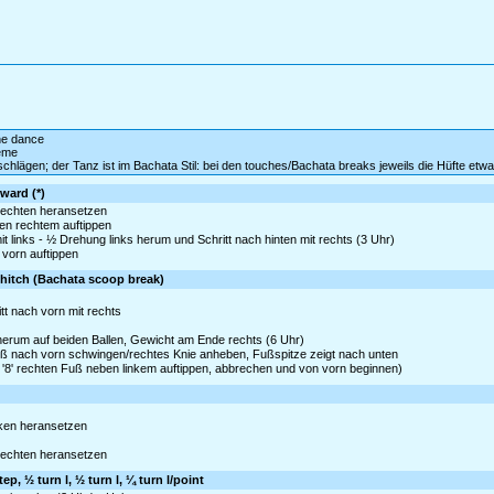
ine dance
eme
chlägen; der Tanz ist im Bachata Stil: bei den touches/Bachata breaks jeweils die Hüfte etw
rward (*)
 rechten heransetzen
ben rechtem auftippen
t links - ½ Drehung links herum und Schritt nach hinten mit rechts (3 Uhr)
 vorn auftippen
h/hitch (Bachata scoop break)
tt nach vorn mit rechts
 herum auf beiden Ballen, Gewicht am Ende rechts (6 Uhr)
ß nach vorn schwingen/rechtes Knie anheben, Fußspitze zeigt nach unten
f '8' rechten Fuß neben linkem auftippen, abbrechen und von vorn beginnen)
inken heransetzen
 rechten heransetzen
p, ½ turn l, ½ turn l, ¼ turn l/point