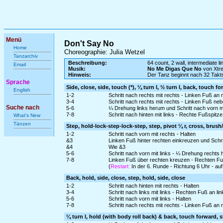
Menü
Don't Say No
Home
Choreographie: Julia Wetzel
Tanzarchiv
Beschreibung:
64 count, 2 wall, intermediate l
Email
Musik:
No Me Digas Que No
von Xtr
Hinweis:
Der Tanz beginnt nach 32 Takts
Sprache
Side, close, side, touch (*), ¼ turn l, ½ turn l, back, touch fo
English
1-2
Schritt nach rechts mit rechts - Linken Fuß an
3-4
Schritt nach rechts mit rechts - Linken Fuß ne
Suche nach
5-6
¼ Drehung links herum und Schritt nach vorn mi
7-8
Schritt nach hinten mit links - Rechte Fußspitze
What's New
Tänzen
Step, hold-lock-step-lock-step, step, pivot ¼ r, cross, brus
1-2
Schritt nach vorn mit rechts - Halten
&3
Linken Fuß hinter rechten einkreuzen und Schri
&4
Wie &3
5-6
Schritt nach vorn mit links - ¼ Drehung rechts
7-8
Linken Fuß über rechten kreuzen - Rechten Fu
(
Restart:
In der 6. Runde - Richtung 6 Uhr - au
Back, hold, side, close, step, hold, side, close
1-2
Schritt nach hinten mit rechts - Halten
3-4
Schritt nach links mit links - Rechten Fuß an l
5-6
Schritt nach vorn mit links - Halten
7-8
Schritt nach rechts mit rechts - Linken Fuß an
¼ turn l, hold (with body roll back) & back, touch forward, ste