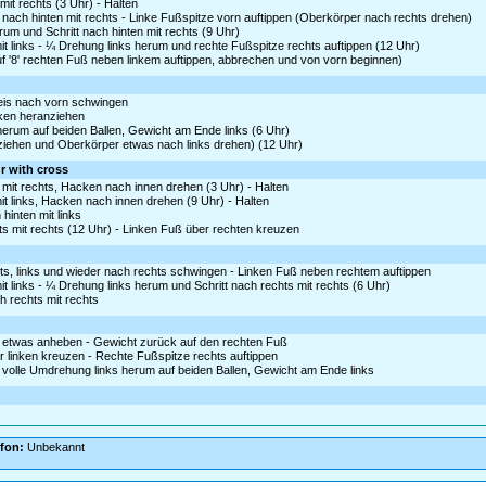
it rechts (3 Uhr) - Halten
nach hinten mit rechts - Linke Fußspitze vorn auftippen (Oberkörper nach rechts drehen)
erum und Schritt nach hinten mit rechts (9 Uhr)
t links - ¼ Drehung links herum und rechte Fußspitze rechts auftippen (12 Uhr)
uf '8' rechten Fuß neben linkem auftippen, abbrechen und von vorn beginnen)
reis nach vorn schwingen
nken heranziehen
 herum auf beiden Ballen, Gewicht am Ende links (6 Uhr)
ziehen und Oberkörper etwas nach links drehen) (12 Uhr)
 r with cross
mit rechts, Hacken nach innen drehen (3 Uhr) - Halten
t links, Hacken nach innen drehen (9 Uhr) - Halten
hinten mit links
s mit rechts (12 Uhr) - Linken Fuß über rechten kreuzen
hts, links und wieder nach rechts schwingen - Linken Fuß neben rechtem auftippen
t links - ¼ Drehung links herum und Schritt nach rechts mit rechts (6 Uhr)
h rechts mit rechts
 etwas anheben - Gewicht zurück auf den rechten Fuß
er linken kreuzen - Rechte Fußspitze rechts auftippen
volle Umdrehung links herum auf beiden Ballen, Gewicht am Ende links
efon:
Unbekannt