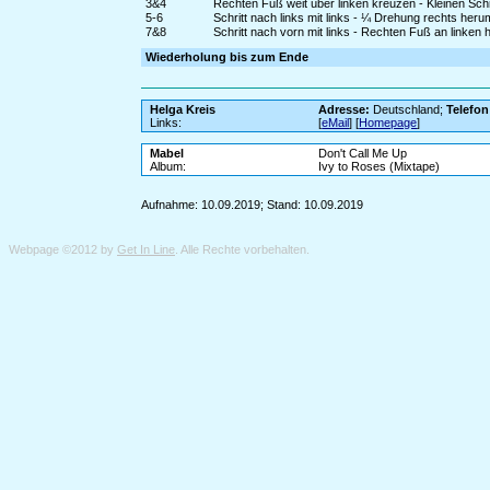
3&4
Rechten Fuß weit über linken kreuzen - Kleinen Schri
5-6
Schritt nach links mit links - ¼ Drehung rechts he
7&8
Schritt nach vorn mit links - Rechten Fuß an linken 
Wiederholung bis zum Ende
Helga Kreis
Adresse:
Deutschland;
Telefon
Links:
[
eMail
] [
Homepage
]
Mabel
Don't Call Me Up
Album:
Ivy to Roses (Mixtape)
Aufnahme: 10.09.2019; Stand: 10.09.2019
Webpage ©2012 by
Get In Line
. Alle Rechte vorbehalten.