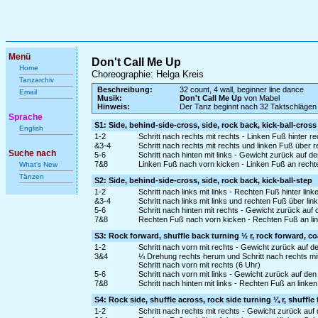
Menü
Don't Call Me Up
Home
Choreographie: Helga Kreis
Tanzarchiv
Beschreibung:
32 count, 4 wall, beginner line dance
Email
Musik:
Don't Call Me Up
von Mabel
Hinweis:
Der Tanz beginnt nach 32 Taktschlägen
Sprache
S1: Side, behind-side-cross, side, rock back, kick-ball-cross
English
1-2
Schritt nach rechts mit rechts - Linken Fuß hinter r
&3-4
Schritt nach rechts mit rechts und linken Fuß über r
Suche nach
5-6
Schritt nach hinten mit links - Gewicht zurück auf d
7&8
Linken Fuß nach vorn kicken - Linken Fuß an recht
What's New
Tänzen
S2: Side, behind-side-cross, side, rock back, kick-ball-step
1-2
Schritt nach links mit links - Rechten Fuß hinter lin
&3-4
Schritt nach links mit links und rechten Fuß über link
5-6
Schritt nach hinten mit rechts - Gewicht zurück auf 
7&8
Rechten Fuß nach vorn kicken - Rechten Fuß an link
S3: Rock forward, shuffle back turning ½ r, rock forward, co
1-2
Schritt nach vorn mit rechts - Gewicht zurück auf d
3&4
¼ Drehung rechts herum und Schritt nach rechts mi
Schritt nach vorn mit rechts (6 Uhr)
5-6
Schritt nach vorn mit links - Gewicht zurück auf de
7&8
Schritt nach hinten mit links - Rechten Fuß an linke
S4: Rock side, shuffle across, rock side turning ¼ r, shuffle
1-2
Schritt nach rechts mit rechts - Gewicht zurück auf