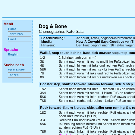
Menü
Dog & Bone
Home
Choreographie: Kate Sala
Tanzarchiv
Beschreibung:
32 count, 4 wall, beginner/intermediate l
Email
Musik:
How A Cowgirl Says Goodbye
von Tr
Hinweis:
Der Tanz beginnt nach 16 Taktschlägen d
Sprache
Walk 2, step-touch behind-back-kick-coaster step, step-to
English
1-2
2 Schritte nach vorn (r - l)
3&
Schritt nach vorn mit rechts und linke Fußspitze hin
Suche nach
4&
Schritt nach hinten mit links und rechten Fuß nach 
5&6
Schritt nach hinten mit rechts - Linken Fuß an recht
What's New
7&
Schritt nach vorn mit links und rechte Fußspitze hin
Tänzen
8&
Schritt nach hinten mit rechts und linken Fuß nach 
Coaster step, shuffle forward, Mambo forward, side & step
1&2
Schritt nach hinten mit links - Rechten Fuß an linke
3&4
Schritt nach vorn mit rechts - Linken Fuß an rechte
5&6
Schritt nach vorn mit links, rechten Fuß etwas anhe
7&8
Schritt nach rechts mit rechts - Linken Fuß an rech
Rock forward-¼ turn l, cross, side, sailor step turning ½ r, r
1&2
Schritt nach vorn mit links, rechten Fuß etwas anh
nach links mit links (9 Uhr)
3-4
Rechten Fuß über linken kreuzen - Schritt nach links
5&6
¼ Drehung rechts herum und Schritt nach hinten mit
auf den rechten Fuß (3 Uhr)
7&8
Schritt nach links mit links, rechten Fuß etwas an