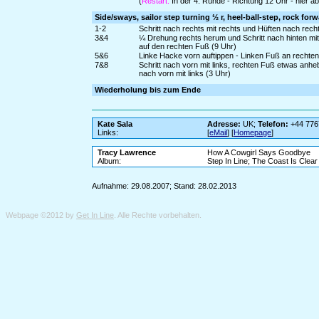
(
Restart:
In der 4. Runde - Richtung 12 Uhr - hier 
Side/sways, sailor step turning ½ r, heel-ball-step, rock forw
1-2
Schritt nach rechts mit rechts und Hüften nach rec
3&4
¼ Drehung rechts herum und Schritt nach hinten mit
auf den rechten Fuß (9 Uhr)
5&6
Linke Hacke vorn auftippen - Linken Fuß an rechten
7&8
Schritt nach vorn mit links, rechten Fuß etwas anh
nach vorn mit links (3 Uhr)
Wiederholung bis zum Ende
Kate Sala
Adresse:
UK;
Telefon:
+44 776
Links:
[
eMail
] [
Homepage
]
Tracy Lawrence
How A Cowgirl Says Goodbye
Album:
Step In Line; The Coast Is Clear
Aufnahme: 29.08.2007; Stand: 28.02.2013
Webpage ©2012 by
Get In Line
. Alle Rechte vorbehalten.