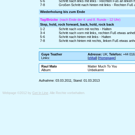
5-6
Schritt nach links mit links - Rechten Fuß an linken
7-8
Großen Schritt nach hinten mit links - Rechten Fuß 
Wiederholung bis zum Ende
Tag/Brücke
(nach Ende der 4. und 8. Runde - 12 Uhr)
Step, hold, rock forward, back, hold, rock back
1-2
Schritt nach vorn mit rechts - Halten
3-4
Schritt nach vorn mit links, rechten Fuß etwas anh
5-6
Schritt nach hinten mit links - Halten
7-8
Schritt nach hinten mit rechts, linken Fuß etwas an
Gaye Teather
Adresse:
UK;
Telefon:
+44 016
Links:
[
eMail
] [
Homepage
]
Raul Malo
Matter Much To You
Album:
Unbekannt
Aufnahme: 03.03.2011; Stand: 01.03.2013
Webpage ©2012 by
Get In Line
. Alle Rechte vorbehalten.