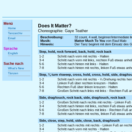
Menü
Does It Matter?
Home
Choreographie: Gaye Teather
Tanzarchiv
Beschreibung:
32 count, 4 wall, beginner/intermediate l
Email
Musik:
Matter Much To You
von Raul Malo
Hinweis:
Der Tanz beginnt mit dem Einsatz des 
Sprache
Step, hold, rock forward, back, hold, rock back
English
1-2
Schritt nach vorn mit rechts - Halten
3-4
Schritt nach vorn mit links, rechten Fuß etwas anh
Suche nach
5-6
Schritt nach hinten mit links - Halten
7-8
Schritt nach hinten mit rechts, linken Fuß etwas an
What's New
Tänzen
Step, ¼ turn r/sweep, cross, hold, cross, hold, side, drag/to
1-2
Schritt nach vorn mit rechts - ¼ Drehung rechts he
3-4
Linken Fuß über rechten kreuzen - Halten
5-6
Rechten Fuß über linken kreuzen - Halten
7-8
Großen Schritt nach links mit links - Rechten Fuß a
Side, drag/touch, rock back, side, drag/touch, rock back
1-2
Großen Schritt nach rechts mit rechts - Linken Fuß
3-4
Schritt nach hinten mit links, rechten Fuß etwas a
5-6
Großen Schritt nach links mit links - Rechten Fuß a
7-8
Schritt nach hinten mit rechts, linken Fuß etwas an
Side, close, step, hold, side, close, back, drag/touch
1-2
Schritt nach rechts mit rechts - Linken Fuß an rech
3-4
Schritt nach vorn mit rechts - Halten