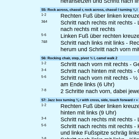
heransetzen und Schritt nach lin
S5: Rock across, chassé r, rock across, chassé l turning ¼ l
1-2
Rechten Fuß über linken kreuze
3&4
Schritt nach rechts mit rechts 
nach rechts mit rechts
5-6
Linken Fuß über rechten kreuze
7&8
Schritt nach links mit links - 
herum und Schritt nach vorn mit
S6: Rocking chair, step, pivot ½ l, camel walk 2
1-2
Schritt nach vorn mit rechts - 
3-4
Schritt nach hinten mit rechts 
5-6
Schritt nach vorn mit rechts - 
am Ende links (6 Uhr)
7-8
2 Schritte nach vorn, dabei jewe
S7: Jazz box turning ¼ r with cross, side, touch forward r + 
1-2
Rechten Fuß über linken kreuze
hinten mit links (9 Uhr)
3-4
Schritt nach rechts mit rechts 
5-6
Schritt nach rechts mit rechts 
und linke Fußspitze schräg link
7-8