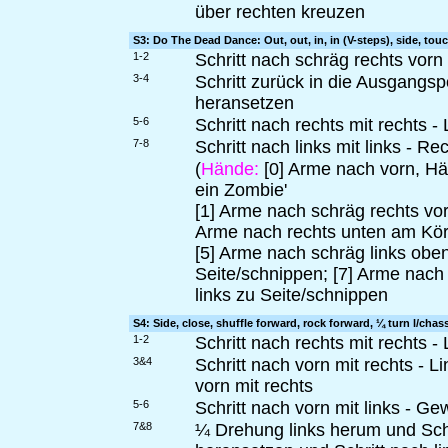
über rechten kreuzen
S3: Do The Dead Dance: Out, out, in, in (V-steps), side, touc
1-2
Schritt nach schräg rechts vorn m
3-4
Schritt zurück in die Ausgangsp
heransetzen
5-6
Schritt nach rechts mit rechts 
7-8
Schritt nach links mit links - R
(
Hände:
[0] Arme nach vorn, Hä
ein Zombie'
[1] Arme nach schräg rechts vor
Arme nach rechts unten am Körp
[5] Arme nach schräg links obe
Seite/schnippen; [7] Arme nach
links zu Seite/schnippen
S4: Side, close, shuffle forward, rock forward, ¼ turn l/chass
1-2
Schritt nach rechts mit rechts 
3&4
Schritt nach vorn mit rechts - 
vorn mit rechts
5-6
Schritt nach vorn mit links - G
7&8
¼ Drehung links herum und Schri