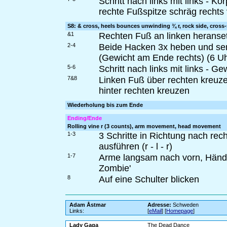
Schritt nach links mit links - 
rechte Fußspitze schräg rechts 
S8: & cross, heels bounces unwinding ¾ r, rock side, cross
&1
Rechten Fuß an linken heranse
2-4
Beide Hacken 3x heben und se
(Gewicht am Ende rechts) (6 Uh
5-6
Schritt nach links mit links - G
7&8
Linken Fuß über rechten kreuzen
hinter rechten kreuzen
Wiederholung bis zum Ende
Ending/Ende
Rolling vine r (3 counts), arm movement, head movement
1-3
3 Schritte in Richtung nach re
ausführen (r - l - r)
1-7
Arme langsam nach vorn, Hände 
Zombie'
8
Auf eine Schulter blicken
Adam Åstmar
Adresse:
Schweden
Links:
[
eMail
] [
Homepage
]
Lady Gaga
The Dead Dance