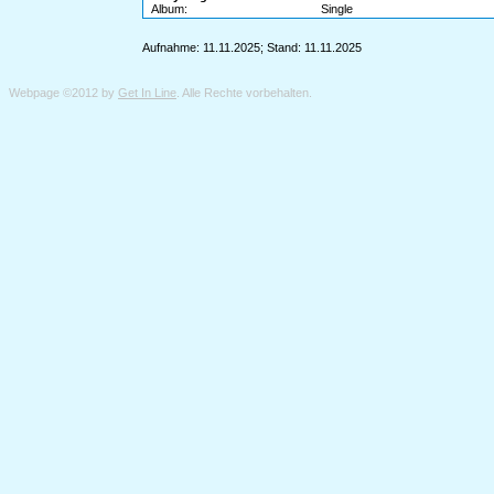
Album:
Single
Aufnahme: 11.11.2025; Stand: 11.11.2025
Webpage ©2012 by
Get In Line
. Alle Rechte vorbehalten.