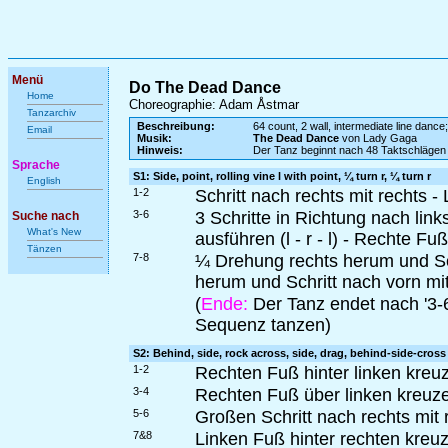
Menü
Do The Dead Dance
Home
Choreographie: Adam Åstmar
Tanzarchiv
Beschreibung:
64 count, 2 wall, intermediate line dance;
Email
Musik:
The Dead Dance
von Lady Gaga
Hinweis:
Der Tanz beginnt nach 48 Taktschlägen
Sprache
S1: Side, point, rolling vine l with point, ¼ turn r, ¼ turn r
English
1-2
Schritt nach rechts mit rechts -
3-6
3 Schritte in Richtung nach lin
Suche nach
What's New
ausführen (l - r - l) - Rechte Fu
Tänzen
7-8
¼ Drehung rechts herum und Sch
herum und Schritt nach vorn mit
(
Ende:
Der Tanz endet nach '3-6
Sequenz tanzen)
S2: Behind, side, rock across, side, drag, behind-side-cross
1-2
Rechten Fuß hinter linken kreuze
3-4
Rechten Fuß über linken kreuze
5-6
Großen Schritt nach rechts mit
7&8
Linken Fuß hinter rechten kreuz