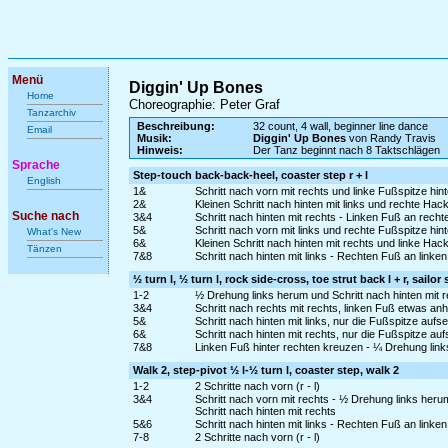
Menü
Diggin' Up Bones
Home
Choreographie: Peter Graf
Tanzarchiv
Beschreibung:
32 count, 4 wall, beginner line dance
Email
Musik:
Diggin' Up Bones
von Randy Travis
Hinweis:
Der Tanz beginnt nach 8 Taktschlägen
Sprache
Step-touch back-back-heel, coaster step r + l
English
1&
Schritt nach vorn mit rechts und linke Fußspitze hin
2&
Kleinen Schritt nach hinten mit links und rechte Hac
Suche nach
3&4
Schritt nach hinten mit rechts - Linken Fuß an recht
5&
Schritt nach vorn mit links und rechte Fußspitze hin
What's New
6&
Kleinen Schritt nach hinten mit rechts und linke Hac
Tänzen
7&8
Schritt nach hinten mit links - Rechten Fuß an linke
½ turn l, ½ turn l, rock side-cross, toe strut back l + r, sailor
1-2
½ Drehung links herum und Schritt nach hinten mit r
3&4
Schritt nach rechts mit rechts, linken Fuß etwas a
5&
Schritt nach hinten mit links, nur die Fußspitze auf
6&
Schritt nach hinten mit rechts, nur die Fußspitze a
7&8
Linken Fuß hinter rechten kreuzen - ¼ Drehung links
Walk 2, step-pivot ½ l-½ turn l, coaster step, walk 2
1-2
2 Schritte nach vorn (r - l)
3&4
Schritt nach vorn mit rechts - ½ Drehung links her
Schritt nach hinten mit rechts
5&6
Schritt nach hinten mit links - Rechten Fuß an linke
7-8
2 Schritte nach vorn (r - l)