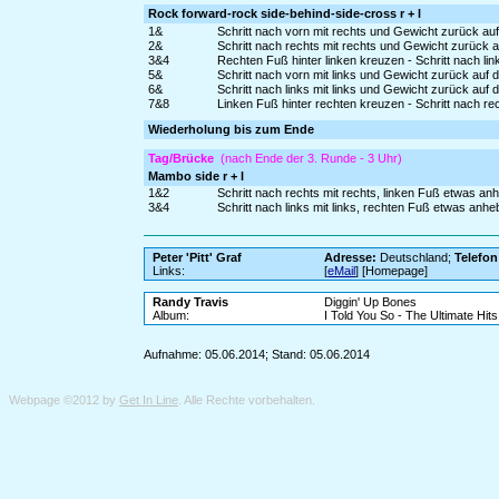
Rock forward-rock side-behind-side-cross r + l
1&
Schritt nach vorn mit rechts und Gewicht zurück au
2&
Schritt nach rechts mit rechts und Gewicht zurück a
3&4
Rechten Fuß hinter linken kreuzen - Schritt nach lin
5&
Schritt nach vorn mit links und Gewicht zurück auf
6&
Schritt nach links mit links und Gewicht zurück auf
7&8
Linken Fuß hinter rechten kreuzen - Schritt nach re
Wiederholung bis zum Ende
Tag/Brücke
(nach Ende der 3. Runde - 3 Uhr)
Mambo side r + l
1&2
Schritt nach rechts mit rechts, linken Fuß etwas a
3&4
Schritt nach links mit links, rechten Fuß etwas an
Peter 'Pitt' Graf
Adresse:
Deutschland;
Telefon
Links:
[
eMail
] [Homepage]
Randy Travis
Diggin' Up Bones
Album:
I Told You So - The Ultimate Hit
Aufnahme: 05.06.2014; Stand: 05.06.2014
Webpage ©2012 by
Get In Line
. Alle Rechte vorbehalten.