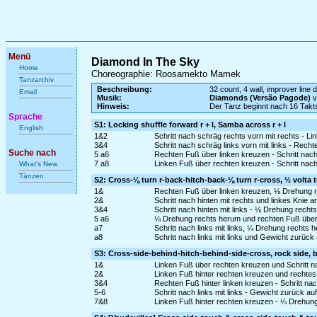
Menü
Diamond In The Sky
Home
Choreographie: Roosamekto Mamek
Tanzarchiv
Beschreibung:
32 count, 4 wall, improver line 
Email
Musik:
Diamonds (Versão Pagode)
v
Hinweis:
Der Tanz beginnt nach 16 Takt
Sprache
S1: Locking shuffle forward r + l, Samba across r + l
English
1&2
Schritt nach schräg rechts vorn mit rechts - Li
3&4
Schritt nach schräg links vorn mit links - Recht
Suche nach
5 a6
Rechten Fuß über linken kreuzen - Schritt nach
7 a8
Linken Fuß über rechten kreuzen - Schritt nach
What's New
Tänzen
S2: Cross-⅛ turn r-back-hitch-back-⅛ turn r-cross, ½ volta 
1&
Rechten Fuß über linken kreuzen, ⅛ Drehung rec
2&
Schritt nach hinten mit rechts und linkes Knie 
3&4
Schritt nach hinten mit links - ⅛ Drehung recht
5 a6
¼ Drehung rechts herum und rechten Fuß über l
a7
Schritt nach links mit links, ¼ Drehung rechts
a8
Schritt nach links mit links und Gewicht zurüc
S3: Cross-side-behind-hitch-behind-side-cross, rock side, 
1&
Linken Fuß über rechten kreuzen und Schritt na
2&
Linken Fuß hinter rechten kreuzen und rechte
3&4
Rechten Fuß hinter linken kreuzen - Schritt nac
5-6
Schritt nach links mit links - Gewicht zurück a
7&8
Linken Fuß hinter rechten kreuzen - ¼ Drehung 