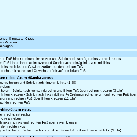
dance; 0 restarts, 0 tags
on Rihanna
schlägen
nken Fuß hinter rechten einkreuzen und Schritt nach schräg rechts vorn mit rechts
en Fuß hinter linken einkreuzen und Schritt nach schräg links vorn mit links
 links mit links und Gewicht zurück auf den rechten Fuß
 rechts mit rechts und Gewicht zurück auf den linken Fuß
turn r-side-¼ turn r/Samba across
hts herum und Schritt nach hinten mit links (1:30)
anheben
s herum, Schritt nach rechts mit rechts und linken Fuß über rechten kreuzen (3 Uhr)
inken kreuzen - Schritt nach links mit links, ¼ Drehung rechts herum und rechten Fuß über
 herum und rechten Fuß über linken kreuzen (12 Uhr)
k auf den rechten Fuß
behind-¼ turn r-step
ch rechts mit rechts
s Knie anheben
h links mit links und rechten Fuß über linken kreuzen
uf den rechten Fuß
rechts herum, Schritt nach vorn mit rechts und Schritt nach vorn mit links (3 Uhr)