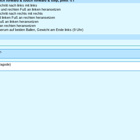
uch forward & touch forward & step, pivot ½ l
ritt nach links mit links
 und rechten Fuß an linken heransetzen
hritt nach rechts mit rechts
nd linken Fuß an rechten heransetzen
Fuß an linken heransetzen
 an rechten heransetzen
 herum auf beiden Ballen, Gewicht am Ende links (9 Uhr)
n
Pagode)