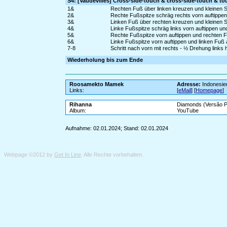
S4: [Vaudevilles] Cross-side-touch & cross-side-touch & to
1&
Rechten Fuß über linken kreuzen und kleinen Sch
2&
Rechte Fußspitze schräg rechts vorn auftippen
3&
Linken Fuß über rechten kreuzen und kleinen Sc
4&
Linke Fußspitze schräg links vorn auftippen u
5&
Rechte Fußspitze vorn auftippen und rechten 
6&
Linke Fußspitze vorn auftippen und linken Fuß
7-8
Schritt nach vorn mit rechts - ½ Drehung links
Wiederholung bis zum Ende
Roosamekto Mamek
Adresse:
Indonesie
Links:
[
eMail
] [
Homepage
]
Rihanna
Diamonds (Versão 
Album:
YouTube
Aufnahme: 02.01.2024; Stand: 02.01.2024
Webpage ©2012 by
Get In Line
. Alle Rechte vorbehalten.